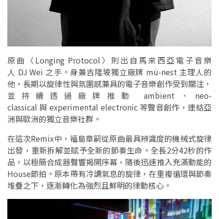
原曲〈Longing Protocol〉則出自馬來西亞電子音樂
人 DJ Wei 之手。身兼吉隆坡獨立廠牌 mü-nest 主理人的
他，長期以旋律性與氛圍感兼具的電子音樂創作受到關注，
並持續透過廠牌推動 ambient、neo-
classical 與 experimental electronic 等聲音創作，連結亞
洲與歐洲的獨立音樂社群。
在這次Remix中，福島章嗣從原曲最具辨識度的機械式旋律
出發，重新拆解並賦予全新的節奏生命。全長2分42秒的作
品，以極簡合成器聲響揭開序幕，隨後迅速推入充滿動能的
House節拍。原本帶有冷調氣息的旋律，在重複循環與節奏
堆疊之下，逐漸轉化為強烈且鮮明的律動核心。