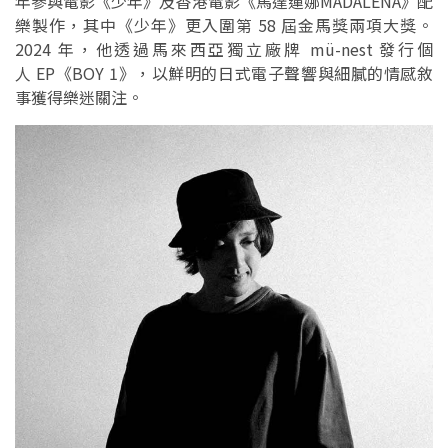
年參與電影《少年》及香港電影《馬達蓮娜MADALENA》配
樂製作，其中《少年》更入圍第 58 屆金馬獎兩項大獎。
2024 年，他透過馬來西亞獨立廠牌 mü-nest 發行個
人 EP《BOY 1》，以鮮明的日式電子聲響與細膩的情感敘
事獲得樂迷關注。