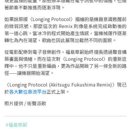
現更直接的能量。那些原本隱藏在電子訊號中的情緒，也隨
著節奏不斷推進而逐漸浮現。
如果說原版〈Longing Protocol〉描繪的是機器意識甦醒前
的微弱訊號，那麼這次的 Remix 則像是系統完成啟動後的
第一道心跳。當冰冷的程式開始產生情感，當機械運作逐漸
轉化為內在渴望，歌曲也因此展現出截然不同的面貌。
從電影配樂到電子音樂創作，福島章嗣始終擅長透過聲音構
築畫面與情緒。而在這次對〈Longing Protocol〉的重新詮
釋中，他不只是重新編曲，更為作品開啟了另一條全新的路
徑——讓機器開始渴望。
〈Longing Protocol (Akitsugu Fukushima Remix)〉現已
於
各大數位串流平台
正式上架。
照片提供 / 街聲派歌
#福島章嗣