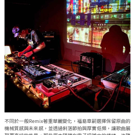
不同於一般Remix著重華麗變化，福島章嗣選擇保留原曲的
機械質感與未來感，並透過俐落節拍與厚實低頻，讓歌曲展