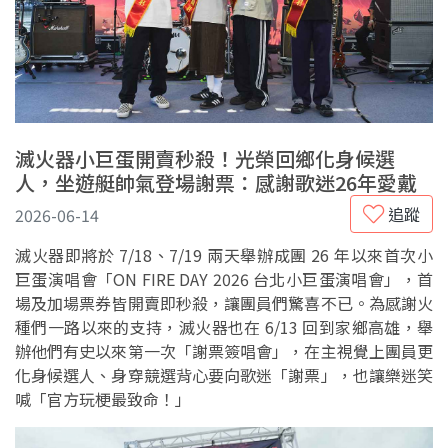
滅火器小巨蛋開賣秒殺！光榮回鄉化身候選
人，坐遊艇帥氣登場謝票：感謝歌迷26年愛戴
追蹤
2026-06-14
滅火器即將於 7/18、7/19 兩天舉辦成團 26 年以來首次小
巨蛋演唱會「ON FIRE DAY 2026 台北小巨蛋演唱會」，首
場及加場票券皆開賣即秒殺，讓團員們驚喜不已。為感謝火
種們一路以來的支持，滅火器也在 6/13 回到家鄉高雄，舉
辦他們有史以來第一次「謝票簽唱會」，在主視覺上團員更
化身候選人、身穿競選背心要向歌迷「謝票」，也讓樂迷笑
喊「官方玩梗最致命！」