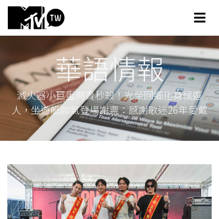
華語情報
滅火器小巨蛋開賣秒殺！光榮回鄉化身候選
人，坐遊艇帥氣登場謝票：感謝歌迷26年愛戴