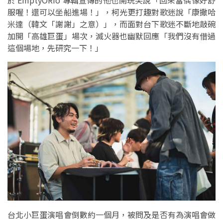
於 EmptyORio 專輯宣傳的他也開玩笑說「回來當偶像好舒
服喔！還可以坐船進場！」，柯光更打趣對歌迷說「康撒哈
米達（韓文「謝謝」之意）」，而面對台下歌迷不斷地敲碗
加開「高雄巨蛋」場次，滅火器也幽默回應「我們沒有借過
這個場地，先研究一下！」
台北小巨蛋演唱會倒數約一個月，被問及是否有為演唱會做