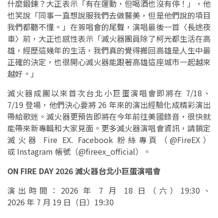
什麼鍛鍊？大正表示「有在運動，但喝酒也沒有停！」，他
也笑說「同事一直想說服我們去做醫美，但是他們說的項目
我們都聽不懂。」在簽唱會的尾聲，演唱最後一首〈長途夜
車〉前，大正也感性表示「滅火器團員除了柯光都生活在高
雄，經歷這幾年的生活，我們真的覺得搬回高雄是人生中最
正確的決定，也很開心滅火器能跟著高雄這座城市一起越來
越好。」
滅火器成團以來首次台北小巨蛋演唱會即將在 7/18、
7/19 登場，他們決心要將 26 年來的演出經驗化成精彩演出
帶給歌迷。滅火器更預告即將在今年前往美國錄音，很快就
能帶來新專輯和大家見面。更多滅火器演唱會資訊，請鎖定
滅火器 Fire EX. Facebook 粉絲專頁（@FireEX）
或 Instagram 帳號（@fireex_official）。
ON FIRE DAY 2026 滅火器台北小巨蛋演唱會
演出時間：2026 年 7 月 18 日（六）19:30、
2026 年 7 月 19 日（日）19:30