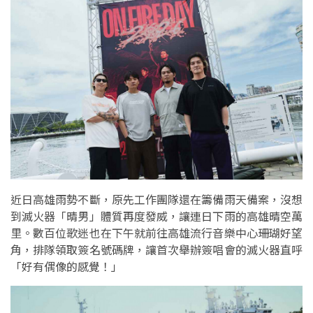
近日高雄雨勢不斷，原先工作團隊還在籌備雨天備案，沒想
到滅火器「晴男」體質再度發威，讓連日下雨的高雄晴空萬
里。數百位歌迷也在下午就前往高雄流行音樂中心珊瑚好望
角，排隊領取簽名號碼牌，讓首次舉辦簽唱會的滅火器直呼
「好有偶像的感覺！」