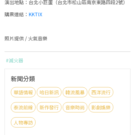
演出地點：台北小巨蛋（台北市松山區南京東路四段2號）
購票連結：
KKTIX
照片提供 /
火氣音樂
#滅火器
新聞分類
華語情報
哈日新訊
韓流風暴
西洋流行
泰流前線
新作發行
音樂時尚
影劇娛樂
人物專訪