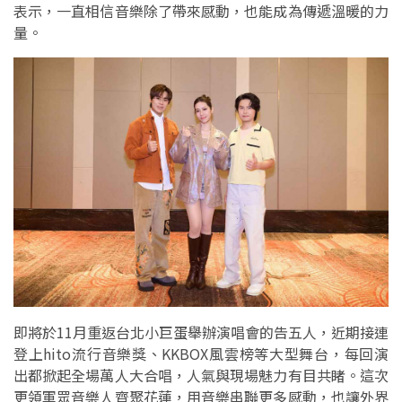
表示，一直相信音樂除了帶來感動，也能成為傳遞溫暖的力
量。
即將於11月重返台北小巨蛋舉辦演唱會的告五人，近期接連
登上hito流行音樂獎、KKBOX風雲榜等大型舞台，每回演
出都掀起全場萬人大合唱，人氣與現場魅力有目共睹。這次
更領軍眾音樂人齊聚花蓮，用音樂串聯更多感動，也讓外界