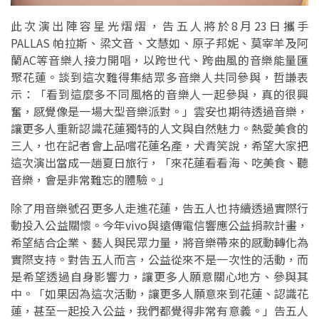
此次演出陣容星光熠熠，告五人將於8月23日攜手
PALLAS 帕拉斯、梁文音、文慧如、原子邦妮、莫宰羊及阿
蘭AC等音樂人接力開唱，以跨世代、跨曲風的音樂能量匯
聚花蓮。談到這次難得集結眾多音樂人共同參與，哲謙表
示：「看到這麼多不同風格的音樂人一起參與，真的很興
奮，感覺像是一場大型音樂派對。」雲安也期待透過音樂，
讓更多人重新認識花蓮獨特的人文與自然魅力。熱愛美食的
三人，也在記者會上品嚐花蓮名產，犬青笑說，希望大家把
這次演出當成一趟夏日旅行，「來花蓮看看海、吃美食、聽
音樂，會是非常難忘的體驗。」
除了用音樂號召更多人走進花蓮，告五人也持續透過實際行
動投入公益關懷。今年vivo與遠傳電信響應公益捐款計畫，
希望結合企業、藝人與民眾力量，將音樂帶來的感動轉化為
實際支持。對告五人而言，公益從來不是一次性的活動，而
是希望透過自身影響力，讓更多人願意關心地方、參與其
中。「如果因為這次活動，讓更多人願意來到花蓮、認識花
蓮，甚至一起投入公益，我們都覺得非常有意義。」告五人