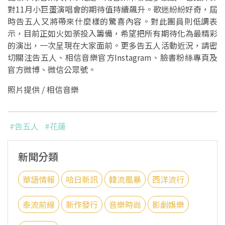
對11月小巨蛋演唱會的期待值持續飆升。歌迷紛紛好奇，屆
時告五人又將帶來什麼樣的驚喜內容。對此團員則低調表
示，目前正如火如荼投入籌備，希望把所有期待化為最精彩
的演出，一次呈現在大家面前。更多告五人活動近況，請密
切關注告五人、相信音樂官方Instagram、臉書粉絲專頁及
官方微博、微信公眾號。
照片提供 / 相信音樂
#告五人
#花蓮
新聞分類
華語情報
哈日新訊
韓流風暴
西洋流行
泰流前線
新作發行
音樂時尚
影劇娛樂