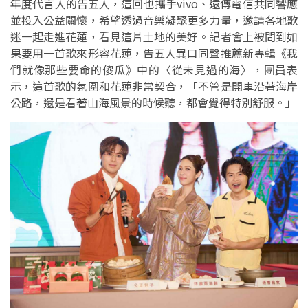
年度代言人的告五人，這回也攜手vivo、遠傳電信共同響應
並投入公益關懷，希望透過音樂凝聚更多力量，邀請各地歌
迷一起走進花蓮，看見這片土地的美好。記者會上被問到如
果要用一首歌來形容花蓮，告五人異口同聲推薦新專輯《我
們就像那些要命的傻瓜》中的〈從未見過的海〉，團員表
示，這首歌的氛圍和花蓮非常契合，「不管是開車沿著海岸
公路，還是看著山海風景的時候聽，都會覺得特別舒服。」