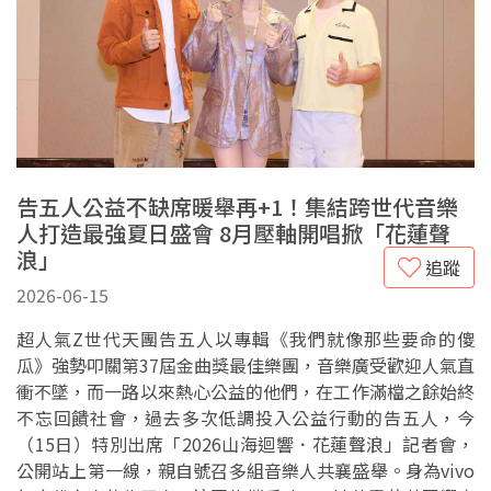
告五人公益不缺席暖舉再+1！集結跨世代音樂
人打造最強夏日盛會 8月壓軸開唱掀「花蓮聲
浪」
追蹤
2026-06-15
超人氣Z世代天團告五人以專輯《我們就像那些要命的傻
瓜》強勢叩關第37屆金曲獎最佳樂團，音樂廣受歡迎人氣直
衝不墜，而一路以來熱心公益的他們，在工作滿檔之餘始終
不忘回饋社會，過去多次低調投入公益行動的告五人，今
（15日）特別出席「2026山海迴響．花蓮聲浪」記者會，
公開站上第一線，親自號召多組音樂人共襄盛舉。身為vivo