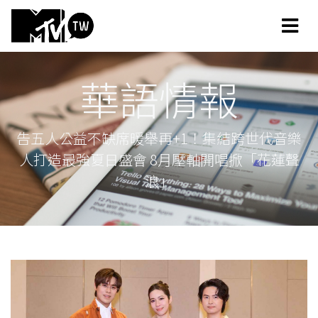
華語情報
告五人公益不缺席暖舉再+1！集結跨世代音樂
人打造最強夏日盛會 8月壓軸開唱掀「花蓮聲
浪」