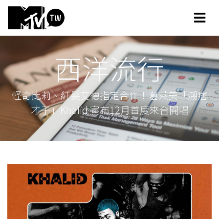
西洋流行
怪奇比莉、紅髮艾德指定合作！葛萊美「潮痞
才子」Khalid 宣布12月首度來台開唱