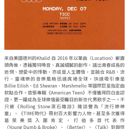
來自美國德州的Khalid 自 2016 年以單曲〈Location〉嶄露
頭角後，憑藉獨特嗓音、真誠細膩的創作，譜出青春成長的
迷惘、戀愛中的悸動，亦或是人生體悟，並融合 R&B、流
行、靈魂樂的音樂風格迅速席捲全球，快速吸引像是
Billie Eilish、Ed Sheeran、Marshmello 等國際巨星指定曲
欽點合作。首張專輯《American Teen》不僅獲得四白金認
證，更一躍成為全球樂壇最受矚目的新世代男歌手之一。不
只被《Rolling Stone滾石雜誌》雜誌譽為「流行樂神
童」、《TIME時代》冊封百大影響力人物，甚至多次獲得
葛萊美獎入圍肯定，打造多首代表作
〈Young Dumb & Broke〉、〈Better〉、〈Talk〉到與怪