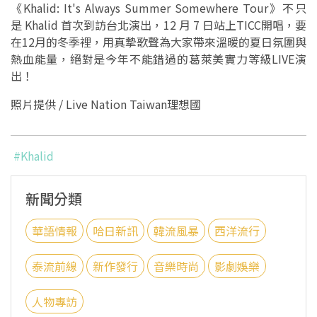
《Khalid: It's Always Summer Somewhere Tour》不只
是 Khalid 首次到訪台北演出，12 月 7 日站上TICC開唱，要
在12月的冬季裡，用真摯歌聲為大家帶來溫暖的夏日氛圍與
熱血能量，絕對是今年不能錯過的葛萊美實力等級LIVE演
出！
照片提供 / Live Nation Taiwan理想國
#Khalid
新聞分類
華語情報
哈日新訊
韓流風暴
西洋流行
泰流前線
新作發行
音樂時尚
影劇娛樂
人物專訪