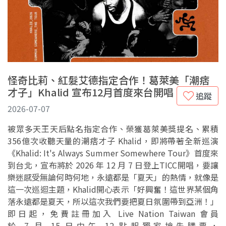
怪奇比莉、紅髮艾德指定合作！葛萊美「潮痞
才子」Khalid 宣布12月首度來台開唱
追蹤
2026-07-07
被眾多天王天后點名指定合作、榮獲葛萊美獎提名、累積
356億次收聽天量的潮痞才子 Khalid，即將帶著全新巡演
《Khalid: It's Always Summer Somewhere Tour》首度來
到台北，宣布將於 2026 年 12 月 7 日登上TICC開唱，要讓
樂迷感受無論何時何地，永遠都是「夏天」的熱情，就像是
這一次巡迴主題，Khalid開心表示「好興奮！這世界某個角
落永遠都是夏天，所以這次我們要把夏日氛圍帶到亞洲！」
即日起，免費註冊加入 Live Nation Taiwan 會員
於 7 月 15 日中午 12 點起獨家搶先購票，