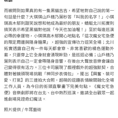
而被問到如果真的有一隻黑貓吉吉，希望牠對自己說的第一
句話是什麼？大琪琪山戶穗乃葉秒答「叫我的名字！」小琪
琪高木郁則甜笑說想和牠成為最好的朋友，蜻蜓北川拓實則
搞笑表示希望黑貓對他說「今天也加油喔！」至於每逢巡演
必帶的幸運物，小琪琪高木郁開心地點名「這次魔女宅急便
的限定周邊與隨身糖果」，超強的宣傳功力逗笑全場；北川
拓實透露自己有一件每天都會穿、非常喜歡的橘色運動外
套，只要穿上它全身就會湧現幹勁，是巡迴必備；山戶穗乃
葉則表示自己一定會帶隨身音響，在後台大聲放音樂會讓自
己變得很有活力。三位卡司展現了戲裡戲外的超強默契，合
體對著鏡頭現場挑戰「神同步表情包」，擺出【興奮、裝可
愛、打氣】的三連拍大合照，超萌的逗趣表情瞬間融化全場
工作人員，為今日的街頭直擊畫下完美句點。《魔女宅急
便》音樂劇即將在台北、台中熱烈巡演，邀請全台觀眾一起
進劇場見證奇幻魔法。
照片提供 / 牛耳藝術