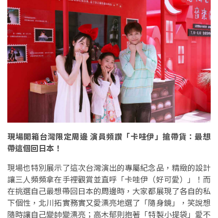
現場開箱台灣限定周邊 演員頻讚「卡哇伊」搶帶貨：最想
帶這個回日本！
現場也特別展示了這次台灣演出的專屬紀念品，精緻的設計
讓三人頻頻拿在手裡觀賞並直呼「卡哇伊（好可愛）」！而
在挑選自己最想帶回日本的周邊時，大家都展現了各自的私
下個性，北川拓實務實又愛漂亮地選了「隨身鏡」，笑說想
隨時讓自己變帥變漂亮；高木郁則抱著「特製小提袋」愛不