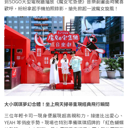
到SOGO大型電視牆播放《魔女宅急便》音樂劇畫面時驚喜
歡呼，紛紛拿起手機拍照錄影，搶先掀起一波魔女旋風！
大小琪琪夢幻合體！坐上飛天掃帚重現經典飛行瞬間
三位年輕卡司一現身便展現超高親和力，接連比出愛心、
YEAH 等俏皮手勢。現場也特別準備琪琪招牌的「紅色蝴蝶