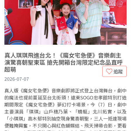
真人琪琪飛進台北！《魔女宅急便》音樂劇主
演驚喜朝聖東區 搶先開箱台灣限定紀念品直呼
超萌
追蹤
2026-07-07
真人版《魔女宅急便》音樂劇即將正式登上台灣舞台，劇中
的魔法也提前蔓延至台北街頭！遠東SOGO忠孝館特別打造
期間限定《魔女宅急便》夢幻打卡場景，今（7）日，劇中
主要演員「琪琪」山戶穗乃葉、「蜻蜓」北川拓實，以及
「小琪琪」高木郁特別抽空現身驚喜朝聖，三人一抵達現場
便難掩興奮，不只開心與紅色蝴蝶結、飛天掃帚合影，更看