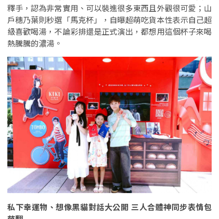
釋手，認為非常實用、可以裝進很多東西且外觀很可愛；山
戶穗乃葉則秒選「馬克杯」，自曝超萌吃貨本性表示自己超
級喜歡喝湯，不論彩排還是正式演出，都想用這個杯子來喝
熱騰騰的濃湯。
私下幸運物、想像黑貓對話大公開 三人合體神同步表情包
萌翻