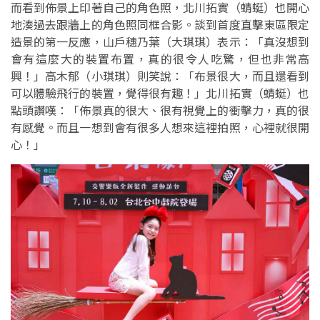
而看到佈景上印著自己的角色照，北川拓實（蜻蜓）也開心
地湊過去跟牆上的角色照同框合影。談到首度直擊東區限定
造景的第一反應，山戶穗乃葉（大琪琪）表示：「真沒想到
會有這麼大的裝置布置，真的很令人吃驚，但也非常高
興！」高木郁（小琪琪）則笑說：「布景很大，而且還看到
可以體驗飛行的裝置，覺得很有趣！」北川拓實（蜻蜓）也
點頭讚嘆：「佈景真的很大、很有視覺上的衝擊力，真的很
有感覺。而且一想到會有很多人想來這裡拍照，心裡就很開
心！」