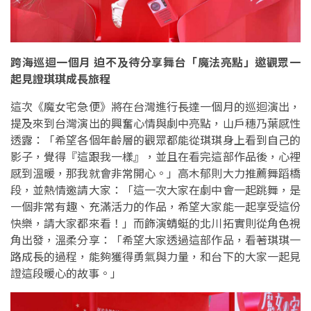
跨海巡迴一個月 迫不及待分享舞台「魔法亮點」邀觀眾一
起見證琪琪成長旅程
這次《魔女宅急便》將在台灣進行長達一個月的巡迴演出，
提及來到台灣演出的興奮心情與劇中亮點，山戶穗乃葉感性
透露：「希望各個年齡層的觀眾都能從琪琪身上看到自己的
影子，覺得『這跟我一樣』，並且在看完這部作品後，心裡
感到溫暖，那我就會非常開心。」高木郁則大力推薦舞蹈橋
段，並熱情邀請大家：「這一次大家在劇中會一起跳舞，是
一個非常有趣、充滿活力的作品，希望大家能一起享受這份
快樂，請大家都來看！」而飾演蜻蜓的北川拓實則從角色視
角出發，溫柔分享：「希望大家透過這部作品，看著琪琪一
路成長的過程，能夠獲得勇氣與力量，和台下的大家一起見
證這段暖心的故事。」