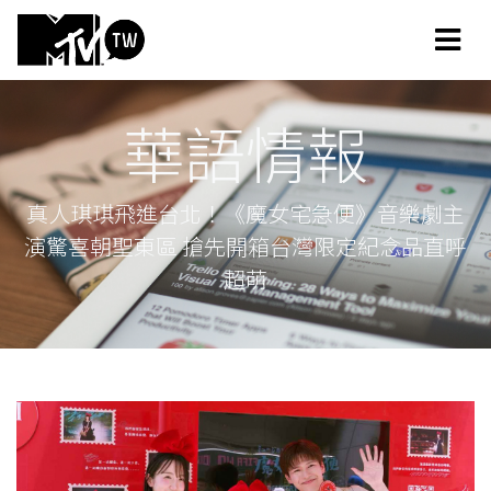
華語情報
真人琪琪飛進台北！《魔女宅急便》音樂劇主
演驚喜朝聖東區 搶先開箱台灣限定紀念品直呼
超萌