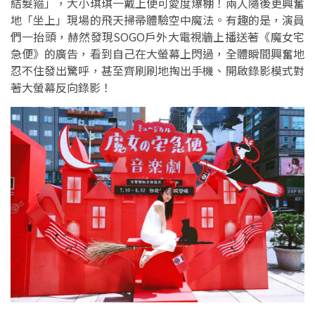
結髮箍」，大小琪琪一戴上便可愛度爆棚！兩人隨後更興奮
地「坐上」現場的飛天掃帚體驗空中魔法。有趣的是，演員
們一抬頭，赫然發現SOGO戶外大電視牆上播送著《魔女宅
急便》的廣告，看到自己在大螢幕上閃過，全體瞬間興奮地
忍不住發出驚呼，甚至齊刷刷地掏出手機、開啟錄影模式對
著大螢幕反向錄影！