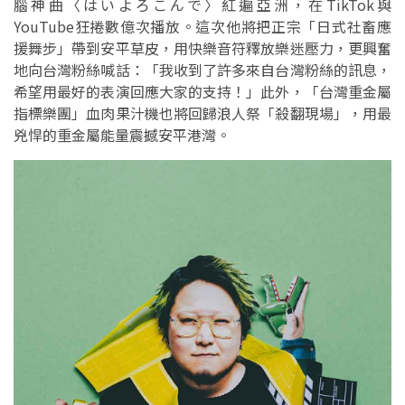
腦神曲〈はいよろこんで〉紅遍亞洲，在TikTok與
YouTube狂捲數億次播放。這次他將把正宗「日式社畜應
援舞步」帶到安平草皮，用快樂音符釋放樂迷壓力，更興奮
地向台灣粉絲喊話：「我收到了許多來自台灣粉絲的訊息，
希望用最好的表演回應大家的支持！」此外，「台灣重金屬
指標樂團」血肉果汁機也將回歸浪人祭「殺翻現場」，用最
兇悍的重金屬能量震撼安平港灣。