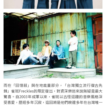
而在「回憶殺」與在地能量部分，「台灣獨立流行復古先
鋒」雀斑Freckles的限定復出，對資深樂迷來說無疑是最大
驚喜。自2003年成軍以來，雀斑以古怪逗趣的音樂風格深
受喜愛，歷經多年沉寂，這回將是他們睽違多年在台灣唯一