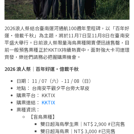
2026浪人祭結合臺南運河通航100週年里程碑，以「百年好
運・億載千秋」為主題，將於11月7日至11月8日在臺南安
平盛大舉行。日前浪人祭限量海鳥票種開賣便迅速售罄，目
前一般預售票種正於KKTIX持續熱賣中，面對強大卡司連環
齊發，樂迷們請務必把握購票機會。
2026 浪人祭｜百年好運・億載千秋
日期： 11 / 07（六）- 11 / 08（日）
地點： 台南安平觀夕平台旁大草皮
購票平台： KKTIX
購票連結：
KKTIX
票種資訊：
【盲鳥票種】
雙日超海鳥學生票｜NT$ 2,900 #已完售
雙日超海鳥票｜NT$ 3,000 #已完售