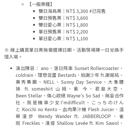
【一般票種】
雙日海鳥票｜NT$ 3,300 #已完售
雙日預售票｜NT$ 3,600
雙日愛心票｜NT$ 1,800
單日預售票｜NT$ 2,200
單日愛心票｜NT$ 1,100
※ 線上購買單日票無需選擇日期，活動現場擇一日兌換手
環入場。
演出陣容： ano、落日飛車 Sunset Rollercoaster、
coldrain、理想混蛋 Bestards、拍謝少年 ft.謝銘祐、
美秀集團、NELL、Sunny Day Service、大象體
操 ft. someshiit 山姆、紫 今、君島大空、
Been Stellar、傷心欲絕 Wayne's So Sad、無妄合作
社、我是機車少女I'mdifficult、こっちのけん
と Kocchi no Kento、血肉果汁機 Flesh Juicer、溫
蒂漫步 Wendy Wander ft. JABBERLOOP、雀
斑 Freckles、淺堤 Shallow Levée ft. Kim Sawol、