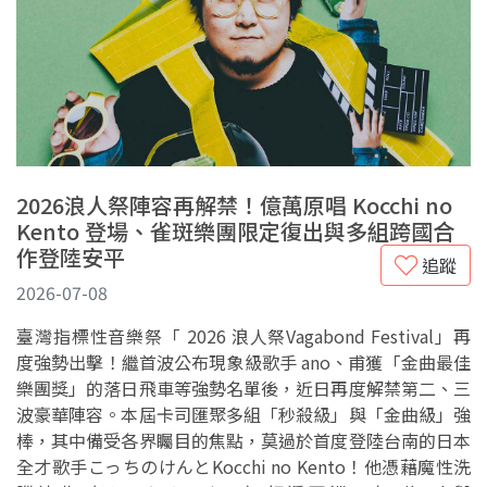
2026浪人祭陣容再解禁！億萬原唱 Kocchi no
Kento 登場、雀斑樂團限定復出與多組跨國合
作登陸安平
追蹤
2026-07-08
臺灣指標性音樂祭「 2026 浪人祭Vagabond Festival」再
度強勢出擊！繼首波公布現象級歌手 ano、甫獲「金曲最佳
樂團獎」的落日飛車等強勢名單後，近日再度解禁第二、三
波豪華陣容。本屆卡司匯聚多組「秒殺級」與「金曲級」強
棒，其中備受各界矚目的焦點，莫過於首度登陸台南的日本
全才歌手こっちのけんとKocchi no Kento！他憑藉魔性洗