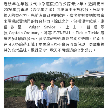
近幾年在年輕世代中急速竄紅的公館青少年，近期更因
2026年度專場【青少年之後】四場演出全數秒殺，展現出
驚人的號召力，先前沒買到票的歌迷，這次絕對要把握機會
來現場感受他們的舞台魅力。除此之外，包括溫室雜草、庸
俗救星 Vulgar Savior、上山、普通隊
長 Captain Ordinary、薄暮 EVENFALL、Tickle Tickle 癢
癢等多組曲風多元、廣受年輕樂迷喜愛的獨立樂團，也都將
在浪人祭輪番上陣！本屆浪人祭不僅有流量保證，更彙集獨
特的音樂品味，絕對是今年秋天不可錯過的音樂盛典。