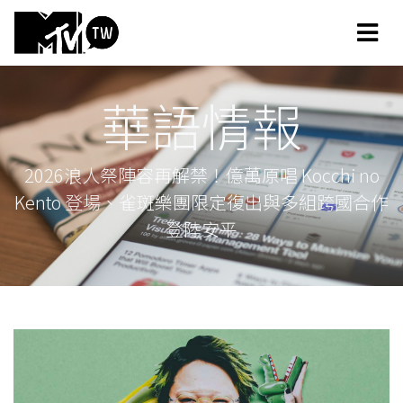
華語情報
2026浪人祭陣容再解禁！億萬原唱 Kocchi no
Kento 登場、雀斑樂團限定復出與多組跨國合作
登陸安平