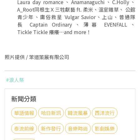
Laura day romance、Anamanaguchi、C.Holly、
A_Root同根生Ｘ三牲獻藝 ft. 柔米、溫室雜草、 公館
青少年、庸俗救星 Vulgar Savior、上山、普通隊
長 Captain Ordinary、薄暮 EVENFALL、
Tickle Tickle 癢癢…and more！
照片提供 / 笨道策展有限公司
#浪人祭
新聞分類
華語情報
哈日新訊
韓流風暴
西洋流行
泰流前線
新作發行
音樂時尚
影劇娛樂