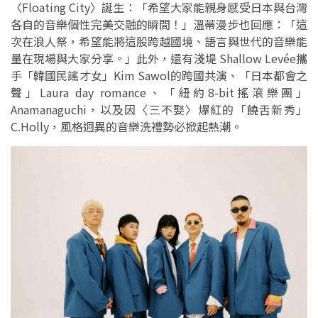
〈Floating City〉誕生：「希望大家能親身感受日本與台灣
各自的音樂個性完美交融的瞬間！」溫蒂漫步也回應：「這
次在浪人祭，希望能將這股跨越國境、語言與世代的音樂能
量在現場與大家分享。」此外，還有淺堤 Shallow Levée攜
手「韓國民謠才女」Kim Sawol的跨國共演、「日本都會之
聲」Laura day romance、「紐約8-bit搖滾樂團」
Anamanaguchi，以及因〈三不娶〉爆紅的「饒舌新秀」
C.Holly，風格迥異的音樂洗禮勢必掀起熱潮。