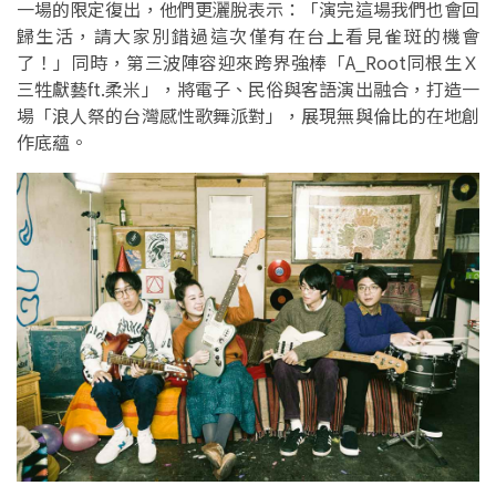
一場的限定復出，他們更灑脫表示：「演完這場我們也會回
歸生活，請大家別錯過這次僅有在台上看見雀斑的機會
了！」同時，第三波陣容迎來跨界強棒「A_Root同根生Ｘ
三牲獻藝ft.柔米」，將電子、民俗與客語演出融合，打造一
場「浪人祭的台灣感性歌舞派對」，展現無與倫比的在地創
作底蘊。