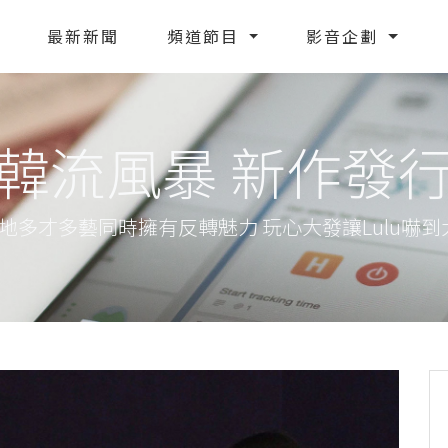
最新新聞
頻道節目
影音企劃
韓流風暴 新作發
鄭恩地多才多藝同時擁有反轉魅力 玩心大發讓Lulu嚇