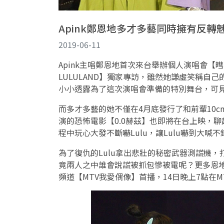
Apink鄭恩地多才多藝同時擁有反轉魅
2019-06-11
Apink主唱鄭恩地首次來台舉辦個人演唱會
LULULAND】獨家專訪，雖然她謙虛笑稱自
小小透露為了這次演唱會準備的特別舞台，可見
而多才多藝的她不僅在4月底發行了和前輩10cm
演的恐怖電影【0.0赫茲】也即將在台上映，
程中玩心大發不斷嚇Lulu，讓Lulu嚇到大喊不
為了復仇的Lulu拿出悲壯的秘密武器測謊機
竟兩人之中誰會說謊被抓包慘被電呢？更多恩地獨
頻道【MTV我愛偶像】首播，14日晚上7點在M