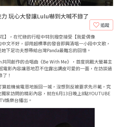
力 玩心大發讓Lulu嚇到大喊不錄了
追蹤
【暳花】，在忙碌的行程中特別撥空接受【我愛偶像
己的中文不好，卻用超標準的發音即興清唱一小段中文歌，
她下足功夫想帶給台灣Panda最難忘的回憶。
共同創作的合唱曲《Be With Me》，首度挑戰大螢幕主
聊起電影內容讓恩地忍不住露出調皮可愛的一面，在訪談過
錄了！
，打算趁機偷電恩地扳回一城，沒想到反被要求先示範，究
家訪問的精彩內容，就在6月13日晚上8點YOUTUBE
TV娛樂台播出。