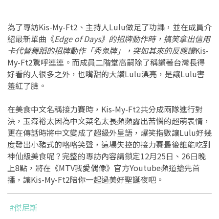
為了專訪Kis-My-Ft2、主持人Lulu做足了功課，並在成員介
紹最新單曲《
Edge of Days
》的招牌動作時，搞笑拿出信用
卡代替舞蹈的招牌動作「秀鬼牌」，突如其來的反應讓
Kis-
My-Ft2驚呼連連。而成員二階堂高嗣除了稱讚著台灣長得
好看的人很多之外，也嘴甜的大讚Lulu漂亮，是讓Lulu害
羞紅了臉。
在美食中文名稱接力賽時，Kis-My-Ft2共分成兩隊進行對
決，玉森裕太因為中文菜名太長頻頻露出苦惱的超萌表情，
更在傳話時將中文變成了超級外星語，爆笑指數讓Lulu好幾
度發出小豬式的咯咯笑聲，這場失控的接力賽最後誰能吃到
神仙級美食呢？完整的專訪內容請鎖定12月25日、26日晚
上8點，將在《MTV我愛偶像》官方Youtube頻道搶先首
播，讓Kis-My-Ft2陪你一起過美好聖誕夜吧。
#傑尼斯