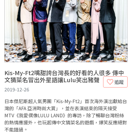
Kis-My-Ft2嘴甜誇台灣長的好看的人很多 傳中
文猜菜名冒出外星語讓Lulu笑出豬聲
追蹤
2019-12-26
日本傑尼斯超人氣男團「Kis-My-Ft2」首次海外演出獻給台
灣的「AFA 亞洲時尚大賞」，並在表演結束的隔天接受
MTV《我愛偶像LULU LAND》的專訪，除了暢聊台灣粉絲
的熱情應援外，也玩起傳中文猜菜名的遊戲，爆笑反應絕對
不能錯過。