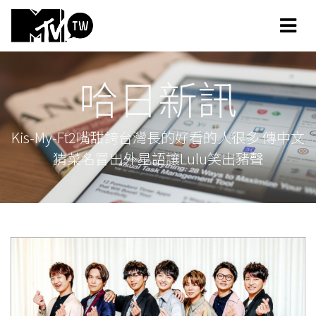
哈日新訊
Kis-My-Ft2嘴甜誇台灣長的好看的人很多 傳中文
猜菜名冒出外星語讓Lulu笑出豬聲