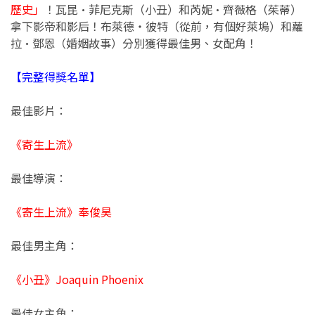
歷史」
！瓦昆·菲尼克斯（小丑）和芮妮·齊薇格（茱蒂）
拿下影帝和影后！布萊德・彼特（從前，有個好萊塢）和蘿
拉·鄧恩（婚姻故事）分別獲得最佳男、女配角！
【完整得獎名單】
最佳影片：
《寄生上流》
最佳導演：
《寄生上流》奉俊昊
最佳男主角：
《小丑》Joaquin Phoenix
最佳女主角：