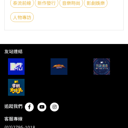
泰流前線
新作發行
音樂時尚
影劇娛樂
人物專訪
友站連結
追蹤我們
客服專線
(02)2795-1018