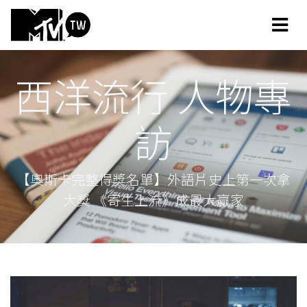
西洋流行 人物專
訪
【奧斯卡完整得獎名單】外語片史上第一次拿
大獎 《寄生上流》成最大贏家