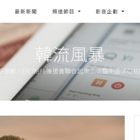
最新新聞
頻道節目
影音企劃
韓流風暴
受道歉！EXO粉絲後援會聯合起來二次聲明要求CHE