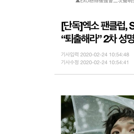
▲EXO粉絲後援會二次聲明全