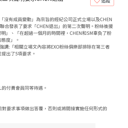
追蹤
以「沒有成員變動」為宗旨的經紀公司正式立場以及CHEN
CE＞聯合發表了要求「CHEN退出」的第二次聲明。粉絲後援
聲明」、「在超過一個月的時間裡，CHEN和SM辜負了粉
的態度」。
強調:「相關立場文內容將EXO粉絲俱樂部排除在第三者
提出了5項要求。
O-L的付費會員同等待遇。
之前對要求事項做出答覆，否則或將間接實施任何形式的