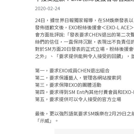
2020-02-24
24日，據世界日報獨家報導，在SM娛樂發表
發佈道歉文後，EXO粉絲後援會＜EXO-L A
會方面批評說:「發表要求CHEN退出的第二次
絲們的信任，一直保持沉默，表現出不負責任
對於SM方面20日發表的正式立場，粉絲後援會
之外」、「要求提供能夠令人接受的回饋」，並
第一，要求EXO成員CHEN退出組合
第二，要求保護藝人，管理各網站搜索詞
第三，要求保障EXO的團體活動
第四，要求得到SM Ent內其他付費會員和EX
第五，要求提供可以令人接受的官方立場
最後，更以強烈語氣要求SM娛樂在2月29日
「示威」。