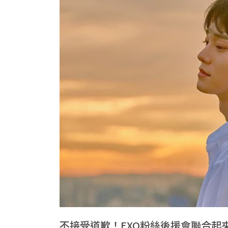
不接受道歉！EXO粉絲後援會聯合起