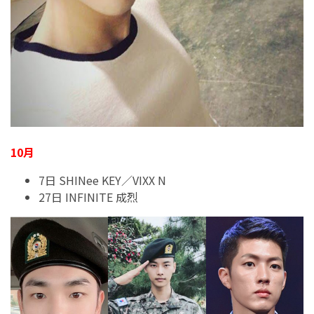
10月
7日 SHINee KEY／VIXX N
27日 INFINITE 成烈