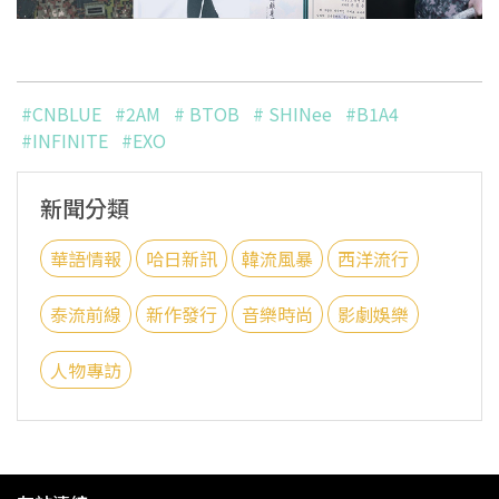
#CNBLUE
#2AM
# BTOB
# SHINee
#B1A4
#INFINITE
#EXO
新聞分類
華語情報
哈日新訊
韓流風暴
西洋流行
泰流前線
新作發行
音樂時尚
影劇娛樂
人物專訪