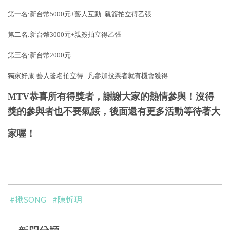
第一名
:
新台幣
5000
元
+
藝人互動
+
親簽拍立得乙張
第二名
:
新台幣
3000
元
+
親簽拍立得乙張
第三名
:
新台幣
2000
元
獨家好康
:
藝人簽名拍立得
─
凡參加投票者就有機會獲得
MTV
恭喜所有得獎者，謝謝大家的熱情參與！沒得
獎的參與者也不要氣餒，後面還有更多活動等待著大
家喔！
#揪SONG
#陳忻玥