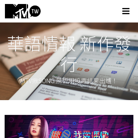
華語情報 新作發
行
MTV揪SONG 陳忻玥投票結果出爐！