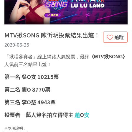
MTV揪SONG 陳忻玥投票結果出爐！
追蹤
2020-06-25
「揪唱參賽者」線上網路人氣投票，最終
《
MTV
揪
SONG
》
人氣前三名結果出爐！
第一名
吳
O
安
10215
票
第二名
龔
O 8770
票
第三名
李
O
慧
4943
票
投票者
─
藝人簽名拍立得得主
O
趙
安
※
獎項說明：