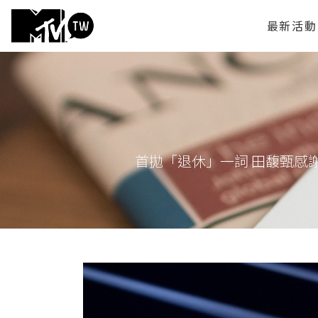
最新活動
首拋「退休」一詞 田馥甄感