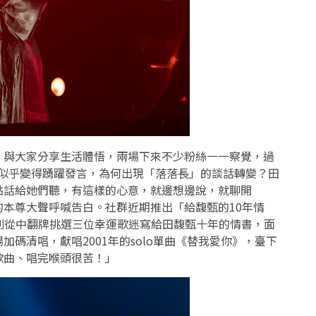
，與大家分享生活體悟，兩場下來不少粉絲一一察覺，過
似乎變得踴躍發言，為何出現「落落長」的談話轉變？田
點話給她們聽，有這樣的心意，就邊想邊說，就聊開
的本尊大聲呼喊告白。社群近期推出「給馥甄的
10
年情
別從中翻牌挑選三位幸運歌迷寫給田馥甄十年的情書，面
場加碼清唱，獻唱
2001
年的solo單曲《替我愛你》，臺下
歌曲、唱完喉頭很苦！」