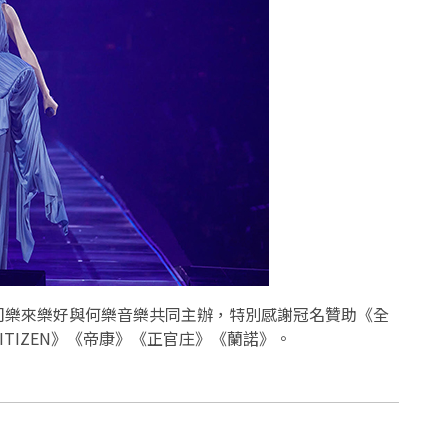
司樂來樂好與何樂音樂共同主辦，特別感謝冠名贊助《全
TIZEN》《帝康》《正官庄》《蘭諾》。