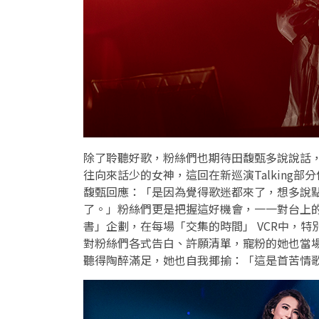
除了聆聽好歌，粉絲們也期待田馥甄多說說話
往向來話少的女神，這回在新巡演Talking
部分
馥甄回應：「是因為覺得歌迷都來了，想多說
了。」粉絲們更是把握這好機會，一一對台上
書」企劃，在每場「交集的時間」 
VCR
中，特
對粉絲們各式告白、許願清單，寵粉的她也當
聽得陶醉滿足，她也自我揶揄：「這是首苦情