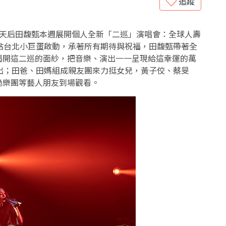
追蹤
天后田馥甄本週展開個人全新「二巡」演唱會：全球人壽
站台北小巨蛋啟動，承著所有期待與祝福，田馥甄帶著全
揭開這二巡的面紗，把音樂、演出一一呈現給這幸運的萬
演出；田爸、田媽組成親友團來力挺女兒，黃子佼、蔡旻
脆樂團等藝人朋友到場觀看。