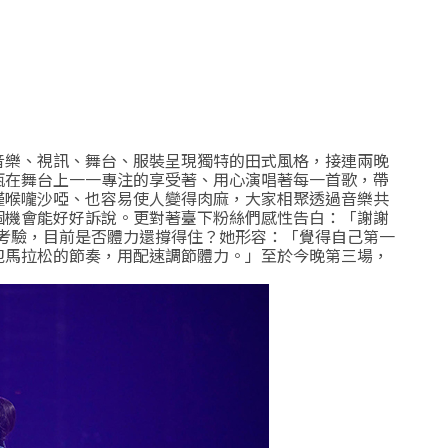
音樂、視訊、舞台、服裝呈現獨特的田式風格，接連兩晚
甄在舞台上一一專注的享受著、用心演唱著每一首歌，帶
僅喉嚨沙啞、也容易使人變得肉麻，大家相聚透過音樂共
個機會能好好訴說。更對著臺下粉絲們感性告白：「謝謝
的考驗，目前是否體力還撐得住？她形容：「覺得自己第一
跑馬拉松的節奏，用配速調節體力。」至於今晚第三場，