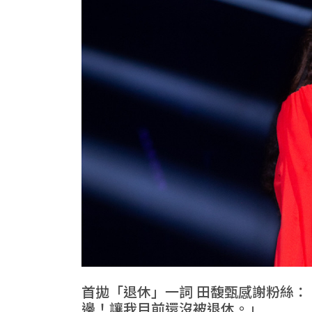
首拋「退休」一詞 田馥甄感謝粉絲
邊！讓我目前還沒被退休。」