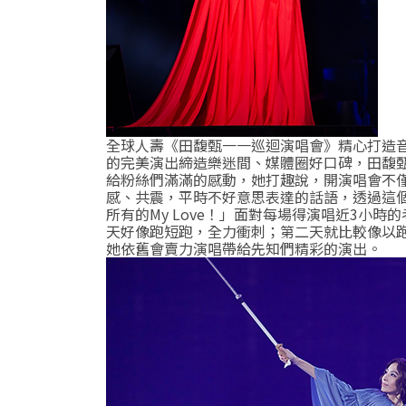
全球人壽《田馥甄一一巡迴演唱會》精心打造
的完美演出締造樂迷間、媒體圈好口碑，田馥
給粉絲們滿滿的感動，她打趣說，開演唱會不
感、共震，平時不好意思表達的話語，透過這
所有的My Love
！」面對每場得演唱近
3小時
天好像跑短跑，全力衝刺；第二天就比較像以
她依舊會賣力演唱帶給先知們精彩的演出。