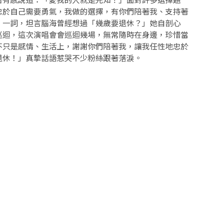
忠於自己需要勇氣，我做的選擇，有你們陪著我、支持著
」一詞，坦言腦海曾經想過「幾歲要退休？」她自剖心
巡迴，這次演唱會會巡迴幾場，無常隨時在身邊，珍惜當
不只是感情、生活上，謝謝你們陪著我，讓我任性地忠於
退休！」真摯話語惹哭不少粉絲跟著落淚。