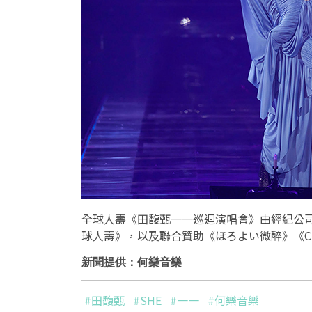
全球人壽《田馥甄一一巡迴演唱會》由經紀公
球人壽》，以及聯合贊助《ほろよい微醉》《CI
新聞提供：何樂音樂
#田馥甄
#SHE
#一一
#何樂音樂