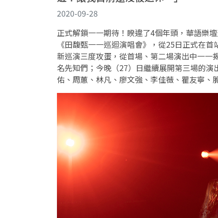
2020-09-28
正式解鎖一一期待！睽違了4
個年頭，華語樂壇
《田馥甄一一巡迴演唱會》，從
25
日正式在首
新巡演三度攻蛋，從首場、第二場演出中一一
名先知們；今晚（
27）日繼續展開第三場的
佑、周蕙、林凡、廖文強、李佳薇、瞿友寧、