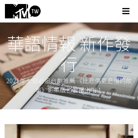
華語情報 新作發
行
2021年七部必追台劇推薦 《比悲傷更悲傷的故
事》影集版也要播出啦！