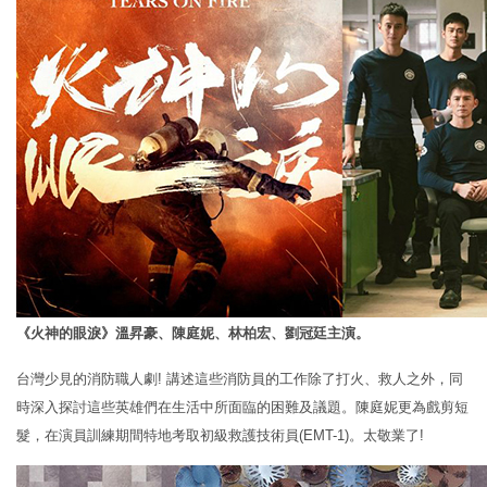
《火神的眼淚》溫昇豪、陳庭妮、林柏宏、劉冠廷主演。
台灣少見的消防職人劇! 講述這些消防員的工作除了打火、救人之外，同
時深入探討這些英雄們在生活中所面臨的困難及議題。陳庭妮更為戲剪短
髮，在演員訓練期間特地考取初級救護技術員(EMT-1)。太敬業了!