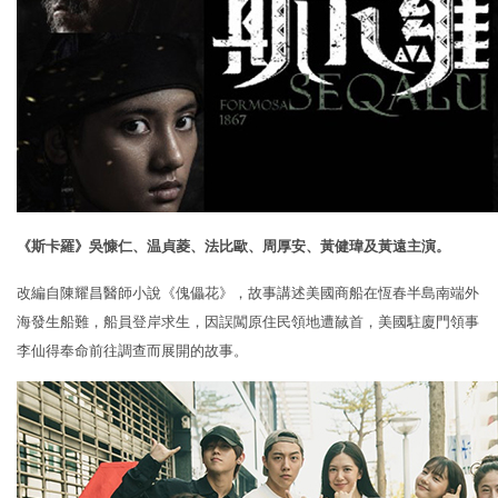
《斯卡羅》吳慷仁、温貞菱、法比歐、周厚安、黃健瑋及黃遠主演。
改編自陳耀昌醫師小說《傀儡花》，故事講述美國商船在恆春半島南端外
海發生船難，船員登岸求生，因誤闖原住民領地遭馘首，美國駐廈門領事
李仙得奉命前往調查而展開的故事。