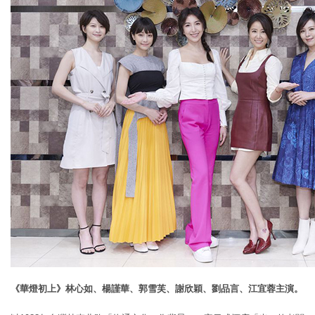
《華燈初上》林心如、楊謹華、郭雪芙、謝欣穎、劉品言、江宜蓉主演。