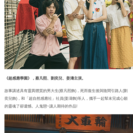
《超感應學園》，蔡凡熙、劉奕兒、姜濤主演。
故事講述具有靈異體質的男大生(蔡凡熙飾)，死而復生後與陰間引路人(劉
奕兒飾)，和「超自然感應社」社員(姜濤飾)等人，攜手一起幫未完成心願
的靈魂了卻遺憾。人鬼戀~讓人期待的作品!