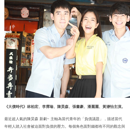
《大債時代》林柏宏、李霈瑜、陳昊森、張書豪、潘麗麗、黃瀞怡主演。
最近超人氣的陳昊森 新劇~ 主軸為當代青年的「負債議題」，描述當代
年輕人踏入社會被迫面對負債的壓力。每個角色面對錢都有不同的觀念與