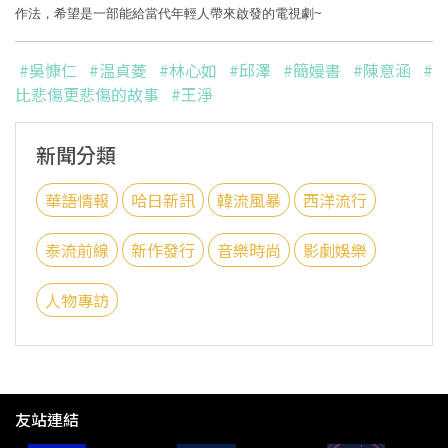
作法，希望是一部能給當代年輕人帶來啟發的電視劇~
#吳慷仁
#温貞菱
#林心如
#邱澤
#簡嫚書
#陳意涵
#
比悲傷更悲傷的故事
#王淨
新聞分類
華語情報
哈日新訊
韓流風暴
西洋流行
泰流前線
新作發行
音樂時尚
影劇娛樂
人物專訪
友站連結