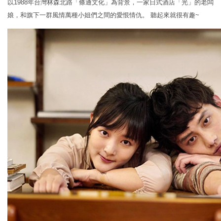
以1988年台灣林森北路「條通文化」為背景，一家日式酒店「光」的老闆
娘，和旗下一群風情萬種小姐們之間的愛恨情仇。 聽起來就很有趣~