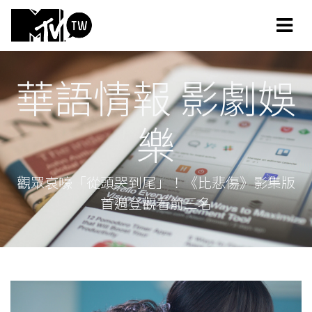
華語情報 影劇娛
樂
觀眾哀嚎「從頭哭到尾」！《比悲傷》影集版
首週登觀看前三名