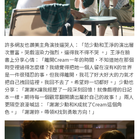
許多網友也讚美主角演技逼哭人：「范少勳和王淨的演出層
次豐富，哭戲渲染力強烈，逼得我不得不哭 。」王淨在臉
書上分享心情：「離開Cream一年的時間，不知道她在那個
時空裡過得怎麼樣？我總覺得把她一個人留在沒有K的世界
是一件很殘忍的事，但我得離開，我花了好大好大的力氣才
把自己拽回這裡，我回不去了。希望妳一切都好。」少勳也
分享：「謝謝K讓我經歷了一段深刻回憶！就像戲裡的日記
本一樣，期待每一個觀眾翻開讀出屬於自己的故事！」兩人
更隔空浪漫喊話：「謝謝少勳和K成就了Cream這個角
色。」「謝謝妳，帶領K找到勇敢方向！」