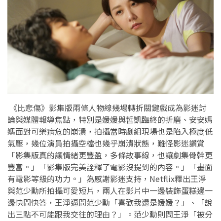
《比悲傷》影集版兩條人物線幾場轉折關鍵戲成為影迷討
論與媒體報導焦點，特別是媛媛與哲凱臨終的折磨、安安媽
媽面對可樂病危的崩潰，拍攝當時劇組現場也是陷入極度低
氣壓，幾位演員拍攝空檔也幾乎崩潰狀態，難怪影迷讚賞
「影集版真的讓情緒更豐盈，多條故事線，也讓劇集骨幹更
豐富。」「影集版完美詮釋了電影沒提到的內容。」「畫面
有電影等級的功力。」為感謝影迷支持，Netflix釋出王淨
與范少勳所拍攝可愛短片，兩人在影片中一邊裝飾蛋糕邊一
邊快問快答，王淨逼問范少勳「喜歡我還是媛媛？」、「說
出三點不可能跟我交往的理由？」。范少勳則問王淨「被分