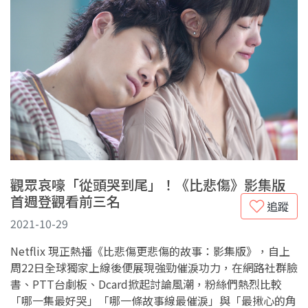
觀眾哀嚎「從頭哭到尾」！《比悲傷》影集版
首週登觀看前三名
追蹤
2021-10-29
Netflix 現正熱播《比悲傷更悲傷的故事：影集版》，自上
周22日全球獨家上線後便展現強勁催淚功力，在網路社群臉
書、PTT台劇板、Dcard掀起討論風潮，粉絲們熱烈比較
「哪一集最好哭」「哪一條故事線最催淚」與「最揪心的角