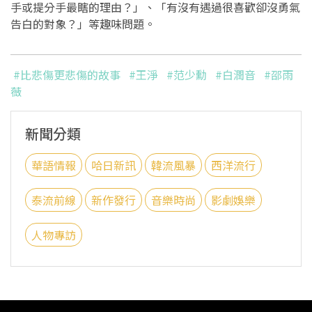
手或提分手最瞎的理由？」、「有沒有遇過很喜歡卻沒勇氣
告白的對象？」等趣味問題。
#比悲傷更悲傷的故事
#王淨
#范少勳
#白潤音
#邵雨
薇
新聞分類
華語情報
哈日新訊
韓流風暴
西洋流行
泰流前線
新作發行
音樂時尚
影劇娛樂
人物專訪