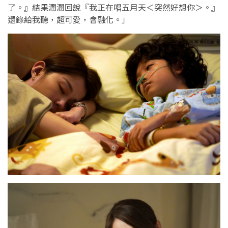
了。』結果潤潤回說『我正在唱五月天＜突然好想你＞。』
還錄給我聽，超可愛，會融化。」