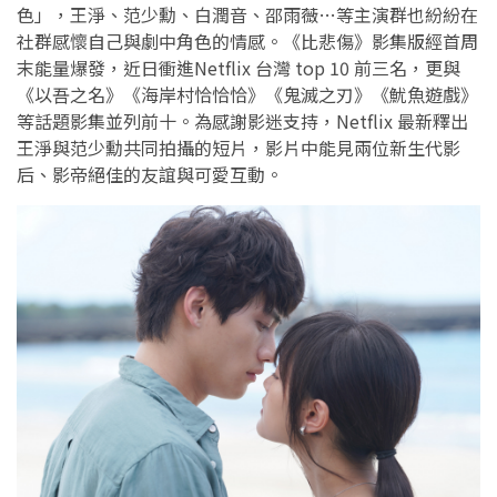
色」，王淨、范少勳、白潤音、邵雨薇…等主演群也紛紛在
社群感懷自己與劇中角色的情感。《比悲傷》影集版經首周
末能量爆發，近日衝進Netflix 台灣 top 10 前三名，更與
《以吾之名》《海岸村恰恰恰》《鬼滅之刃》《魷魚遊戲》
等話題影集並列前十。為感謝影迷支持，Netflix 最新釋出
王淨與范少勳共同拍攝的短片，影片中能見兩位新生代影
后、影帝絕佳的友誼與可愛互動。