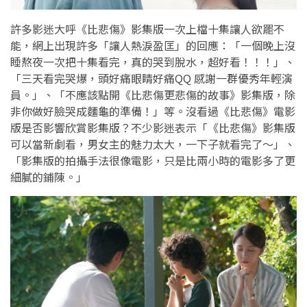
許多影迷大呼《比悲傷》影集版一次上檔十集讓人欲罷不
能，網上出現許多「讓人熱淚盈匡」的回應：「一個晚上沒
睡熬夜一次把十集看完，真的哭到脫水，超好看！！！」、
「三天看完哭爆，頭好痛眼睛好痛QQ 感謝一群優秀年輕演
員。」、「不應該點開《比悲傷更悲傷的故事》影集版，除
非你做好臉哭成麵龜的準備！」等。沒看過《比悲傷》電影
版是否影響欣賞影集版？不少影迷表示「《比悲傷》影集版
可以當新劇看，男女主的魅力太大，一下子就看完了～」、
「影集版的拍攝手法很像電影，只是比兩小時的電影多了更
細膩的鋪陳。」