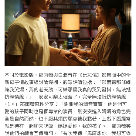
不同於電影版，邵雨薇與白潤音在《比悲傷》影集版中的全
新母子情故事線討論爆棚，觀眾評價包括：「邵雨薇那條線
讓我哭爆，我的老天鵝。可樂那段我真的哭到發抖，無法抵
抗親情線。」「安安可樂太催淚了，完全無法抵抗親情線
+1。」邵雨薇感性分享：「謝謝我的潤音寶寶，他是個可
愛的孩子同時也是個專業的演員，幫安安進入媽媽的角色完
全是自然而然。也不厭其煩的願意被我黏著，上戲下戲經常
就是待在一起聊天吃飯…媽媽愛你，我的孩子。」邵雨薇笑
說他們拍戲會互傳簡訊，「有次我傳『馬麻想你，我想可樂