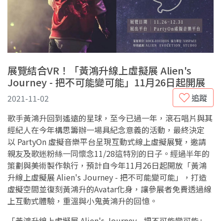
展覽結合VR！「黃鴻升線上虛擬展 Alien's
Journey - 把不可能變可能」11月26日起開展
追蹤
2021-11-02
歌手黃鴻升回到遙遠的星球，至今已過一年，滾石唱片與其
經紀人在今年構思籌辦一場具紀念意義的活動，最終決定
以 PartyOn 虛擬音樂平台呈現互動式線上虛擬展覽，邀請
親友及歌迷粉絲一同懷念11/28這特別的日子。經過半年的
策劃與美術製作執行，預計自今年11月26日起開放「黃鴻
升線上虛擬展 Alien's Journey - 把不可能變可能」，打造
虛擬空間並復刻黃鴻升的Avatar化身，讓參展者免費透過線
上互動式體驗，重溫與小鬼黃鴻升的回憶。
「黃鴻升線上虛擬展 Alien's Journey - 把不可能變可能」