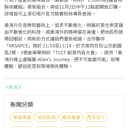
製收藏組」香氛組合，將從11月2日中午12點起開放訂購，
詳情皆可上滾石唱片官方臉書粉絲專頁查詢。
黃鴻升在音樂和藝術上，追求不斷進化，辦展初衷也希望藉
由不斷進化的科技，將黃鴻升的精神留在身邊，把他的形貌
帶回眼前，用新的方式讓我們重新相遇。合作夥伴
「XRSAPCE」將於 11/10至11/14，於文策院在松山文創園
區2號、3號倉庫舉辦的「TCCF 創意內容大會」，提供「黃
鴻升線上虛擬展 Alien's Journey - 把不可能變可能」前導
體驗，歡迎民眾到現場預先體驗。
#黃鴻升
新聞分類
華語情報
哈日新訊
韓流風暴
西洋流行