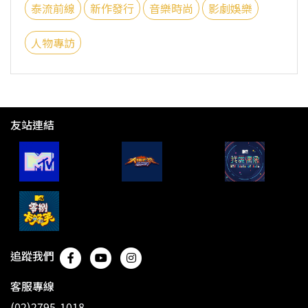
泰流前線
新作發行
音樂時尚
影劇娛樂
人物專訪
友站連結
追蹤我們
客服專線
(02)2795-1018