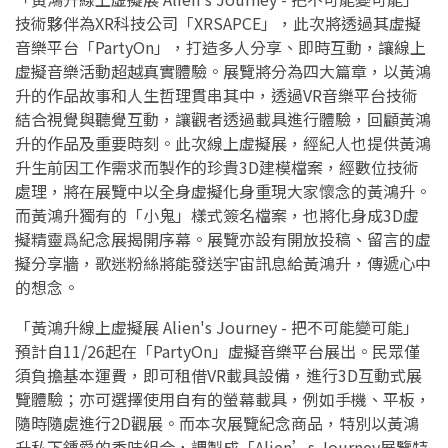
技術夥伴為XR科技公司「XRSAPCE」，此次將透過其虛擬
音樂平台「PartyOn」，打造多人分享、即時互動，讓線上
虛擬音樂活動超越真實體驗。展覽將分為四大篇章，以黃鴻
升的作品故事和人生哲理貫串其中，透過VR音樂平台技術
結合視覺與聽覺互動，讓觀者透過載具進行體驗，回顧黃鴻
升的作品及重要時刻。此次線上虛擬展，經紀人也提供黃鴻
升生前因工作需求而製作的珍貴3D建模檔案，經數位技術
處理，將在展覽中以全身虛擬化身重現大家懷念的黃鴻升。
而黃鴻升獨有的「小鬼」樣式簽名檔案，也將化身成3D虛
擬精靈爲紀念展揭開序幕。展覽亦設有開放投稿、留言的虛
擬分享牆，歌迷粉絲將能發送宇宙訊息給黃鴻升，傳遞心中
的想念。
「黃鴻升線上虛擬展 Alien's Journey - 把不可能變可能」
預計自11/26起在「PartyOn」虛擬音樂平台展出。民眾僅
須負擔基本運費，即可租借VR載具設備，進行3D互動式展
覽體驗；亦可選擇使用自有的螢幕載具，例如手機、平板，
隨時隨處進行2D觀展。而本次展覽紀念商品，特別以黃鴻
升私下鍾愛的香味組合，調製成「Alien’s Journey展覽特