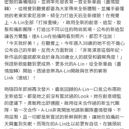
密鼓的籌備階段，並將率先發表第一首全新單曲〈盡情旋
轉〉，從視覺到聽覺都要為大家帶來全新體驗，並攜手最懂
她的老東家索尼音樂，傾全力打造天后全新樣貌！在視覺
上，A-Lin全部「打掉重練」，啟用全新的創意、造型、妝
髮和攝影團隊，打造出不同以往的時尚氣場，公布的新造型
讓各方驚豔，連A-Lin在拍攝時看到照片，都忍不住說：
「今天我好美！」在聽覺上，今年邁入38歲的她不但不擔心
公布自己的年齡，反而大方面對說：「非常滿意這個年紀，
新作品的靈感都來自於身為38歲女人的感受和觀察角度！」
保證新歌能聽到更成熟、更多元的A-Lin，從全新單曲〈盡
情旋轉〉開始，透過音樂為A-Lin開啟與世界的嶄新
Link（連結）！
時隔四年即將再次發片，霸氣回歸的A-Lin一口氣公布兩款
全新造型，都是她之前沒有嘗試過的Look，她在創意總監
的建議下，勇敢跨出舒適圈，啟用從未合作過的新生代團
隊，第一次合作，A-Lin非常開放地請新團隊盡情發揮、不
用設限，且一切都是新嘗試的新鮮與刺激，讓她在拍攝前一
天興奮到失眠。而現在的A-Lin比以前更有自信，在鏡頭前