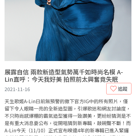
展露自信 兩款新造型氣勢萬千如時尚名模 A-
Lin直呼：今天我好美 拍照前太興奮竟失眠
追蹤
2021-11-16
天生歌姬A-Lin日前無預警的撤下官方IG中的所有照片，僅
留下令人眼睛一亮的全新造型圖，引爆歌迷和網友討論度，
不只時尚感爆棚的霸氣造型獲得一致讚美，更紛紛猜測是不
是有重大消息要公布，從開唱猜到新專輯，敲碗聲不斷！而
A-Lin今天（11/10）正式宣布暌違4年的新專輯已進入緊鑼