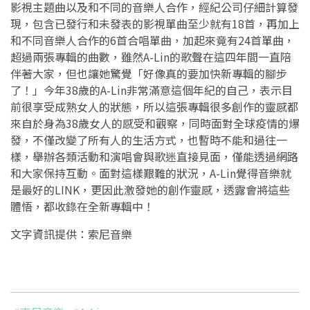
影視主題曲以及和不同的音樂人合作，經紀公司仔細計算發
現，包含已發行和未發表的影視單曲至少就有18首，再加上
和不同音樂人合作的6首合唱單曲，加起來竟有24首單曲，
超過兩張專輯的曲數，雖然A-Lin的歌聲在這四年間一直陪
伴著大家，但也讓她驚覺「好像真的要加快新專輯的腳步
了！」今年38歲的A-Lin非常滿意這個年紀的自己，表示目
前很享受成熟女人的狀態，所以這張專輯很多創作的靈感都
來自於身為38歲女人的感受和觀察，同時面對全球疫情的爆
發，不僅改變了所有人的生活方式，也暫時不能和過往一
樣，舉辦各類活動和演唱會與歌迷直接見面，僅能透過網路
和大家保持互動。面對這樣艱難的狀況，A-Lin覺得音樂就
是最好的LINK，更因此激發她的創作靈感，透露會將這些
體悟，都收錄在全新專輯中！
文字資訊提供：索尼音樂