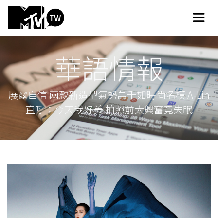
華語情報
展露自信 兩款新造型氣勢萬千如時尚名模 A-Lin
直呼：今天我好美 拍照前太興奮竟失眠