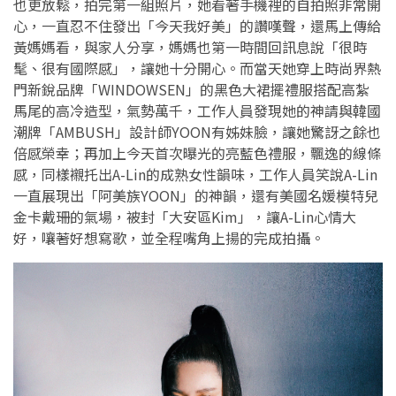
也更放鬆，拍完第一組照片，她看著手機裡的自拍照非常開
心，一直忍不住發出「今天我好美」的讚嘆聲，還馬上傳給
黃媽媽看，與家人分享，媽媽也第一時間回訊息說「很時
髦、很有國際感」，讓她十分開心。而當天她穿上時尚界熱
門新銳品牌「WINDOWSEN」的黑色大裙擺禮服搭配高紮
馬尾的高冷造型，氣勢萬千，工作人員發現她的神請與韓國
潮牌「AMBUSH」設計師YOON有姊妹臉，讓她驚訝之餘也
倍感榮幸；再加上今天首次曝光的亮藍色禮服，飄逸的線條
感，同樣襯托出A-Lin的成熟女性韻味，工作人員笑說A-Lin
一直展現出「阿美族YOON」的神韻，還有美國名媛模特兒
金卡戴珊的氣場，被封「大安區Kim」，讓A-Lin心情大
好，嚷著好想寫歌，並全程嘴角上揚的完成拍攝。