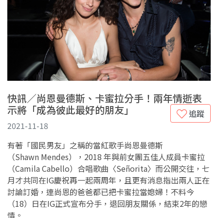
快訊／尚恩曼德斯、卡蜜拉分手！兩年情逝表
示將「成為彼此最好的朋友」
追蹤
2021-11-18
有著「國民男友」之稱的當紅歌手尚恩曼德斯
（Shawn Mendes），2018 年與前女團五佳人成員卡蜜拉
（Camila Cabello）合唱歌曲〈Señorita〉而公開交往，七
月才共同在IG慶祝再一起兩周年，且更有消息指出兩人正在
討論訂婚，連尚恩的爸爸都已把卡蜜拉當媳婦！不料今
（18）日在IG正式宣布分手，退回朋友關係，結束2年的戀
情。