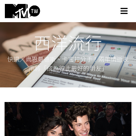
西洋流行
快訊／尚恩曼德斯、卡蜜拉分手！兩年情逝表
示將「成為彼此最好的朋友」