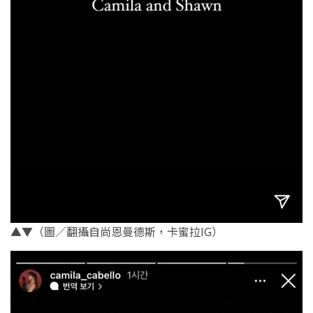
▲▼（圖／翻攝自尚恩曼德斯，卡蜜拉IG）