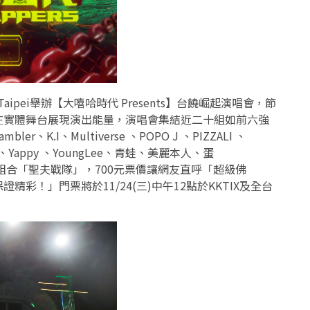
 Taipei舉辦【大嘻哈時代 Presents】台饒崛起演唱會，節
在實體舞台展現演出能量，演唱會集結近二十組如前六強
K.I、Multiverse 、POPO J 、PIZZALI 、
ep、Yappy 、YoungLee、青蛙、美麗本人、蛋
限定組合「聖夫戰隊」，700元票價讓網友直呼「超級佛
彩！」門票將於11/24(三)中午12點於KKTIX及全台