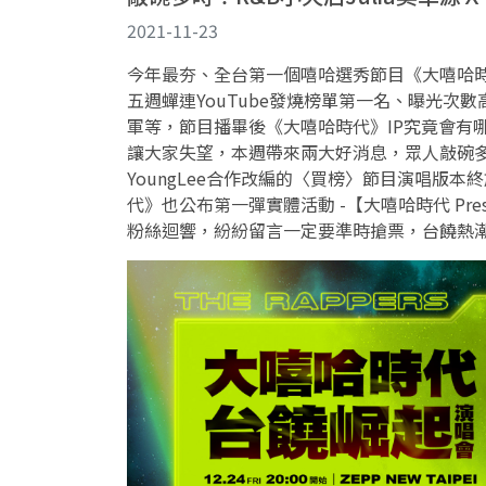
2021-11-23
今年最夯、全台第一個嘻哈選秀節目《大嘻哈
五週蟬連YouTube發燒榜單第一名、曝光次數高
軍等，節目播畢後《大嘻哈時代》IP究竟會有
讓大家失望，本週帶來兩大好消息，眾人敲碗多時
YoungLee合作改編的〈買榜〉節目演唱版本
代》也公布第一彈實體活動 -【大嘻哈時代 Pr
粉絲迴響，紛紛留言一定要準時搶票，台饒熱