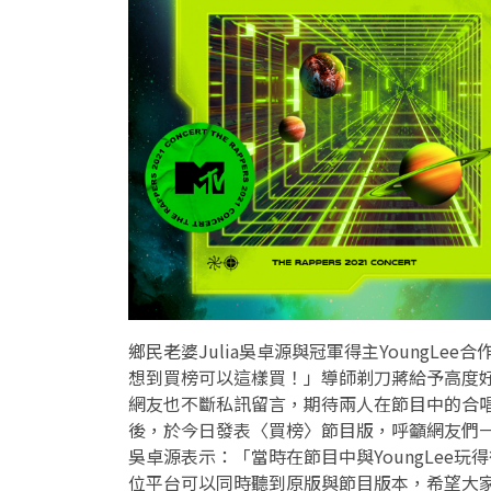
鄉民老婆Julia吳卓源與冠軍得主YoungL
想到買榜可以這樣買！」導師剃刀蔣給予高度好評
網友也不斷私訊留言，期待兩人在節目中的合
後，於今日發表〈買榜〉節目版，呼籲網友們一
吳卓源表示：「當時在節目中與YoungLee
位平台可以同時聽到原版與節目版本，希望大家多