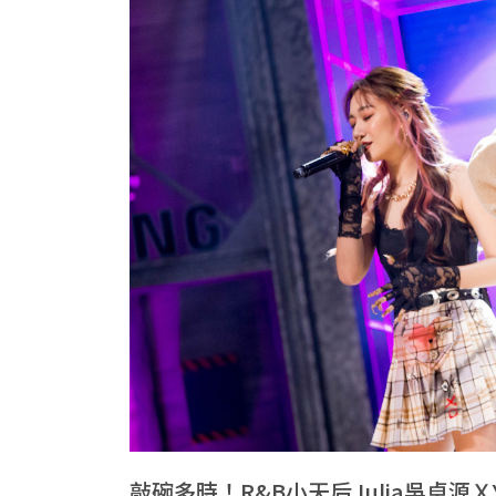
敲碗多時！R&B小天后Julia吳卓源Ｘ