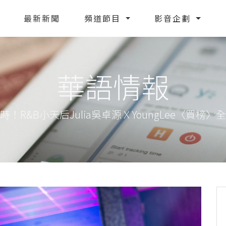
最新新聞
頻道節目
影音企劃
華語情報
時！R&B小天后Julia吳卓源ＸYoungLee〈買榜〉