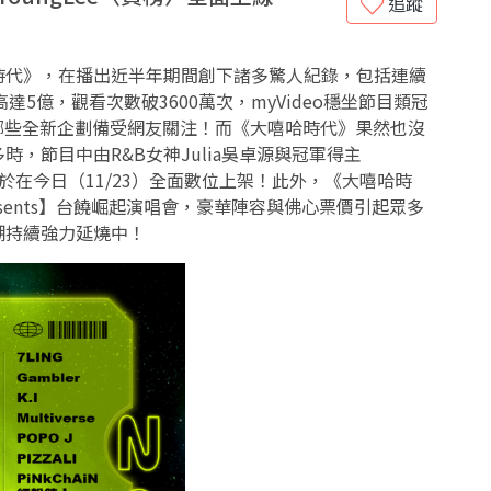
追蹤
時代》，在播出近半年期間創下諸多驚人紀錄，包括連續
達5億，觀看次數破3600萬次，myVideo穩坐節目類冠
哪些全新企劃備受網友關注！而《大嘻哈時代》果然也沒
，節目中由R&B女神Julia吳卓源與冠軍得主
終於在今日（11/23）全面數位上架！此外，《大嘻哈時
esents】台饒崛起演唱會，豪華陣容與佛心票價引起眾多
潮持續強力延燒中！