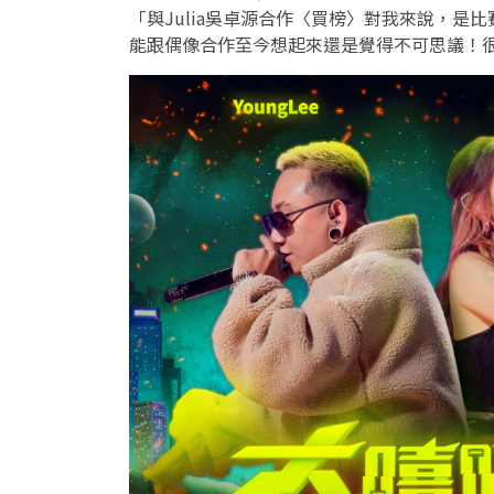
「與Julia吳卓源合作〈買榜〉對我來說，
能跟偶像合作至今想起來還是覺得不可思議！