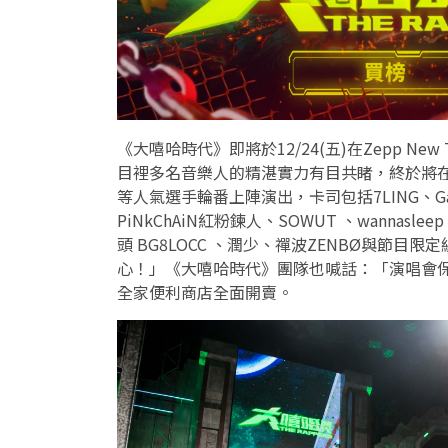
《大嘻哈時代》即將於12/24(五)在Zepp New
目裡多名音樂人的精湛實力有目共睹，終於將
等人氣選手輪番上陣演出，卡司包括7LING、Gambler、
PiNkChAiN紅粉鍊人、SOWUT 、wannasle
頭 BG8LOCC 、潤少、禪波ZENBØ與節目
心！」《大嘻哈時代》團隊也喊話：「演唱會保證精
全家便利商店全面開賣。