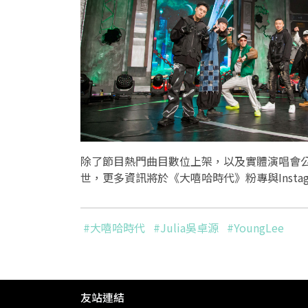
除了節目熱門曲目數位上架，以及實體演唱會
世，更多資訊將於《大嘻哈時代》粉專與Insta
#大嘻哈時代
#Julia吳卓源
#YoungLee
友站連結