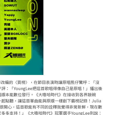
ee合作改編的〈買榜〉，在節目表演時讓原唱熊仔驚呼：「沒
：「YoungLee把這首歌唱得像自己是原唱！」播出後
唱版本能數位發行。《大嘻哈時代》在接收到各界敲碗
起點聽，讓這首單曲能與原版一樣創下霸榜記錄！Julia
玩得很開心，這首歌能有不同的詮釋我覺得非常新鮮，現在數
多支持！」《大嘻哈時代》冠軍選手YoungLee則說：