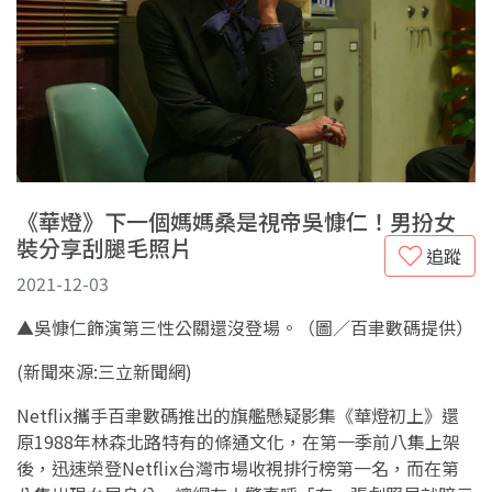
《華燈》下一個媽媽桑是視帝吳慷仁！男扮女
裝分享刮腿毛照片
追蹤
2021-12-03
▲吳慷仁飾演第三性公關還沒登場。（圖／百聿數碼提供）
(新聞來源:三立新聞網)
Netflix攜手百聿數碼推出的旗艦懸疑影集《華燈初上》還
原1988年林森北路特有的條通文化，在第一季前八集上架
後，迅速榮登Netflix台灣市場收視排行榜第一名，而在第