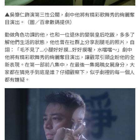
▲吳慷仁飾演第三性公關，劇中他將有精彩歌舞秀的絢麗奪
目演出。（圖／百聿數碼提供）
勤做角色功課的他，也和一位退休的變裝皇后吃飯，多多了
解他們生活的狀態，他也曾在社群上分享刮腿毛的照片，自
詡：「毛不見了...小腿好好摸...好好摸喔，水噹噹～」劇中
他將有精彩歌舞秀的絢麗奪目演出，讓觀眾引頸企盼他的全
新表現。在第一部前八集中，在最後一集揭曉女屍身分，大
家都在猜兇手到底是誰？仔細觀察下，似乎劇裡的每一個人
都有嫌疑。