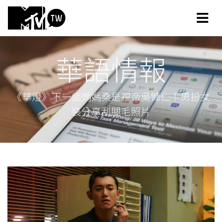
華語情報
《華燈》下一個媽媽桑是視帝吳慷仁！男扮女
裝分享刮腿毛照片