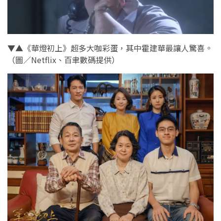
▼▲《華燈初上》超多大咖彩蛋，其中霍建華最讓人驚喜。
（圖／Netflix、百聿數碼提供）