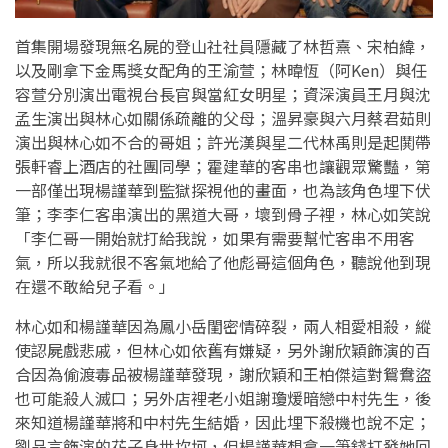
首集開場發現無名屍的登山社社員隱藏了林哲熹、宋柏緯，
以及剛拿下金馬獎女配角的王渝萱；林暐恆（阿Ken）與任
容萱分別演出電視台長官與當紅女明星；資深演員王月與沈
孟生演出與林心如關係疏離的父母；溫昇豪與六月蔡君茹則
演出與林心如不合的哥姐；許光漢與星二代林禹則是起鬨帶
張軒睿上酒店的社團同學；霍建華的客串也讓觀眾驚豔，第
一部僅出現楊謹華到監獄探視他的畫面，也為該角色埋下伏
筆；李李仁客串演出的黑道大哥，壞到骨子裡，林心如笑說
「李仁哥一開始就打給我說，如果有需要幫忙客串不用客
氣，所以我就很不客氣地給了他彪哥這個角色，聽說他到現
在還不敢給兒子看。」
林心如和楊謹華因為鳳小岳閨密情碎裂，兩人相愛相殺，縱
使認屍戲悲戚，但林心如依舊有嫌疑，另外謝欣穎飾演的百
合因為偷渡毒品被楊謹華發現，謝欣穎和王柏傑這對鴛鴦盜
也可能殺人滅口；另外店裡老小姐謝瓊煖暗戀中村先生，後
來知道楊謹華將和中村先生結婚，因此埋下殺機也說不定；
劉品言飾演的花子身世坎坷，但楊謹華想拿一筆錢打發她回