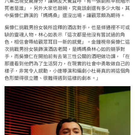
八集出現女屍身分，讓網友大驚直呼「有一張劇照早就暗示
死者是誰」，另外大家也敲碗，究竟該劇還有多少大咖，其
中吳慷仁飾演的「媽媽桑」還沒出場，讓觀眾頗為期待。
吳慷仁挑戰男扮女裝所詮釋的酒店對手，也是條通裡不可或
缺的靈魂人物，林心如表示「這次都是他沒有嘗試過的角
色，相信會帶給觀眾耳目一新的感覺」。金鐘視帝吳慷仁這
次挑戰男扮女裝飾演酒店老闆，是媽媽桑林心如的競爭對
手，而吳慷仁在開拍前有去第三性公關的酒吧做功課，「在
那邊看到他們為了生活努力，在現實的社會中勇敢做自己的
樣子，非常令人感動，小連導演和編劇小杜哥真的將這個角
色形塑得很立體、很難得遇到這樣的劇本。」