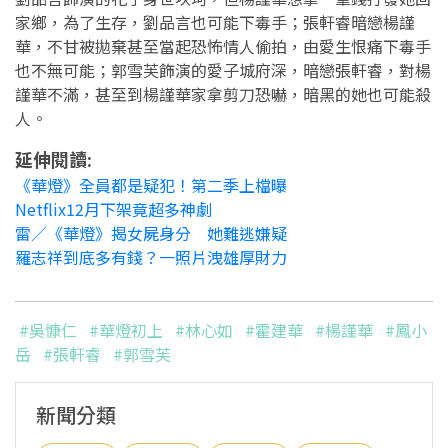
家鄉，為了生存，劉品言也可能下毒手；張軒睿暗戀楊謹
華，不甘被拋棄甚至當起恐怖情人偷拍，由愛生恨痛下毒手
也不無可能；郭雪芙飾演的愛子城府深，暗戀張軒睿，對楊
謹華不滿，甚至到楊謹華家拿剪刀恐嚇，暗黑的她也可能殺
人。
延伸閱讀:
《華燈》全員都是疑犯！第二季上檔曝
Netflix12月下架竟超多神劇
雷／《華燈》揭女屍身分 她難逃嫌疑
羅志祥到底多有錢？一照片洩雄厚財力
#吳慷仁
#華燈初上
#林心如
#霍建華
#楊謹華
#鳳小
岳
#張軒睿
#郭雪芙
新聞分類