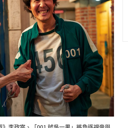
》李政宰、「001 號吳一男」將角逐視帝與