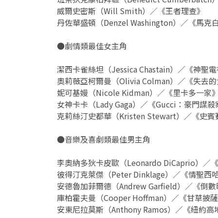
威爾史密斯（Will Smith）／《王者理查》
丹佐華盛頓（Denzel Washington）／《馬克
●劇情類最佳女主角
潔西卡雀絲坦（Jessica Chastain）／《神聖
奧莉薇亞柯爾曼（Olivia Colman）／《失去
妮可基嫚（Nicole Kidman）／《里卡多一家
女神卡卡（Lady Gaga）／《Gucci：豪門謀
克莉絲汀史都華（Kristen Stewart）／《史
●音樂及喜劇類最佳男主角
李奧納多狄卡皮歐（Leonardo DiCaprio）
彼得汀克萊傑（Peter Dinklage）／《情聖西
安德魯加菲爾德（Andrew Garfield）／《倒
庫柏霍夫曼（Cooper Hoffman）／《甘草披
安東尼拉莫斯（Anthony Ramos）／《紐約高