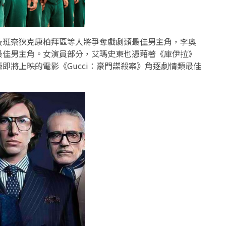
及班奈狄克康柏拜區等人將爭奪戲劇類最佳男主角，李奧
最佳男主角。女演員部分，艾瑪史東也憑藉著《庫伊拉》
即將上映的電影《Gucci：豪門謀殺案》角逐劇情類最佳