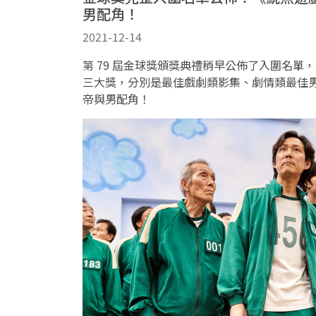
男配角！
2021-12-14
第 79 屆金球獎頒獎典禮稍早公佈了入圍名單，
三大獎，分別是最佳戲劇類影集、劇情類最佳
帝與男配角！