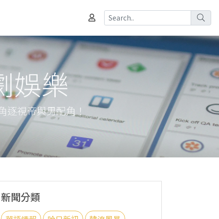
影劇娛樂
將角逐視帝與男配角！
新聞分類
華語情報
哈日新訊
韓流風暴