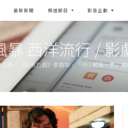
最新新聞
頻道節目
影音企劃
暴 西洋流行 / 
公佈！《魷魚遊戲》李政宰、「001 號吳一男」