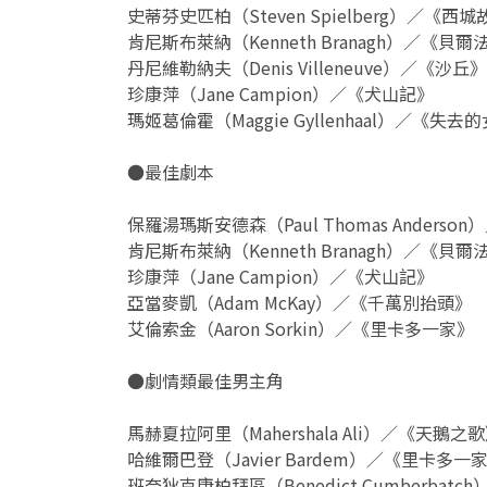
史蒂芬史匹柏（Steven Spielberg）／《西
肯尼斯布萊納（Kenneth Branagh）／《貝
丹尼維勒納夫（Denis Villeneuve）／《沙丘》
珍康萍（Jane Campion）／《犬山記》
瑪姬葛倫霍（Maggie Gyllenhaal）／《失去
●最佳劇本
保羅湯瑪斯安德森（Paul Thomas Anders
肯尼斯布萊納（Kenneth Branagh）／《貝
珍康萍（Jane Campion）／《犬山記》
亞當麥凱（Adam McKay）／《千萬別抬頭》
艾倫索金（Aaron Sorkin）／《里卡多一家》
●劇情類最佳男主角
馬赫夏拉阿里（Mahershala Ali）／《天鵝之
哈維爾巴登（Javier Bardem）／《里卡多一
班奈狄克康柏拜區（Benedict Cumberbat