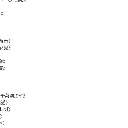
白》
電視台》
的女兒》
》
殺案》
賓賽》
／《千萬別抬頭》
哈諾》
數時刻》
薩》
地》