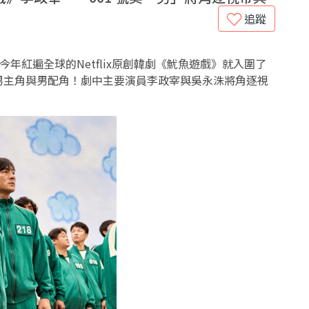
追蹤
今年紅遍全球的Netflix原創韓劇《魷魚遊戲》就入圍了
男主角與男配角！劇中主要演員李政宰與吳永洙將角逐視