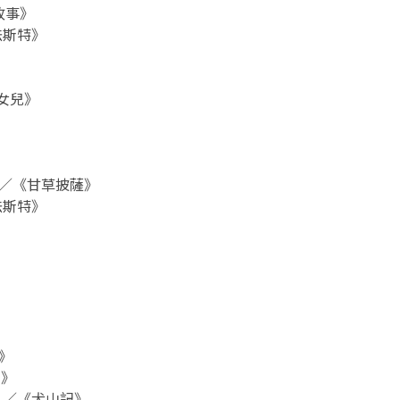
城故事》
爾法斯特》
的女兒》
on）／《甘草披薩》
爾法斯特》
歌》
家》
ch）／《犬山記》