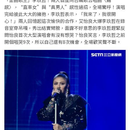
「金曲歌王」李玖哲！兩人首度同台飆歌合唱曲〈痛
感〉，“直率女”與“真男人”感性過招，全場驚呼！演唱
完給彼此大大的擁抱，李玖哲表示，「我來了，我很開
心！」兩人回憶起這次愉快的合作，艾怡良大爆李玖哲在錄
音室穿吊嘎，秀出結實臂膀，面露不好意思的李玖哲趕緊反
問怡良首次大型演唱會有沒有想哭？怡良笑言，李玖哲之前
開個唱哭9次，所以自己還有8次機會，全場歡笑聲不斷。