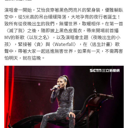
演唱會一開始，艾怡良穿著黑色閃亮片的緊身裝，優雅躺臥
空中，從5米高的吊台緩緩降落，大地孕育的夜行者誕生！
致所有從夜晚出生的我們，無懼世界，取暖相伴。在第一首
〈滅了我〉之後，隨即披上黑色皮風衣，帶來開場前首播
MV的新歌〈以灰之名〉，以及演唱會主題〈夜晚出生的小
孩〉，緊接著〈貪〉與〈Waterfall〉，在〈逃生計畫〉歌
聲中，帶著大家一起逃進無害世界，如果有一天，不需再害
怕明天，就在這晚。