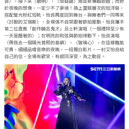
罪〉，接下來〈聰明〉、〈懷疑論〉兩首新專輯歌曲；而對
於夜晚的想像，一定少不了夢境！換上蛋糕層次的短洋裝，
搭配螢光粉紅短靴，怡良再度回到舞台，與舞者們一同帶來
〈討厭的艾瑞斯〉，全場情不自禁跟著節拍擺動，怡良攜手
第二位嘉賓「創作饒舌鬼才」呂士軒演唱〈一個禮拜至少有
一天是醒著的〉；在明亮的和弦與節拍律動下，怡良演唱
〈帶我去一個陽光普照的島嶼〉、〈玻璃心〉，在這樣難能
可貴，細細品嚐音樂的夜晚，一段獨白影片，一封艾怡良給
自己的信，全場有歡笑、有感同深受，為之動容。