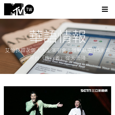
華語情報
艾怡良首次個人大型演唱會！雅躺臥空中5米高
吊台「夜行者」從天而降