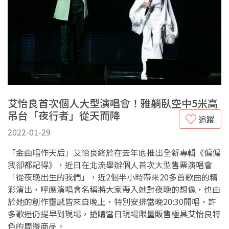
艾怡良首次個人大型演唱會！雅躺臥空中5米高
吊台「夜行者」從天而降
追蹤
2022-01-29
「金曲唱作天后」艾怡良終於在去年底推出全新專輯《偏偏
我卻都記得》，近日在北流舉辦個人首次大型售票演唱會
「從夜晚出生的我們」，近2個半小時帶來20多首歌曲的精
彩演出，呼應演唱會名稱將大家帶入她對夜晚的想像，也由
於她的創作靈感皆來自晚上，特別安排當晚20:30開唱，許
多歌迷仍提早到現場，搶購當日現場限量販售極具艾怡良特
色的周邊商品。