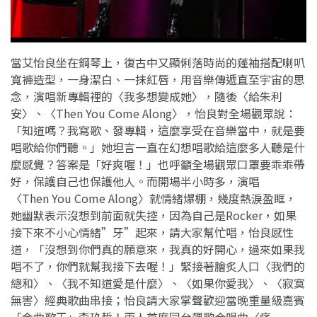
當艾怡良坐在鋼琴上，復古中又顯俐落時尚的蓬袖搭配喇叭
寬褲造型，一身潔白、一抹紅唇，用音樂傳遞直至宇宙的思
念，演唱新專輯裡的〈我多想變成她〉，隨後〈給朱利
安〉、〈Then You Come Along〉，怡良對全場觀眾說：
「知道嗎？我寫歌、發專輯，這麼享受在音樂當中，就是要
唱歌給你們聽。」她坦言一直在幻想唱歌給這麼多人聽是什
麼感覺？答案是「好爽喔！」也呼籲全場觀眾口罩要乖乖帶
好，保護自己也保護他人。而開場半小時多，演唱
〈Then You Come Along〉就情緒爆棚，幾度熱淚盈眶，
她幽默表示沒想到前面就失控，因為自己是Rocker，如果
接下來不小心情緒”牙”起來，請大家幫忙唱，怡良感性
道，「沒想到你們真的願意來，我真的好開心，過來如果我
唱不了，你們就幫我接下去喔！」緊接著膾炙人口〈我們的
總和〉、〈我不知道愛是什麼〉、〈如果你愛我〉、〈寂寞
無害〉經典歌曲串接；怡良請大家掌聲歡迎當晚重量級嘉賓