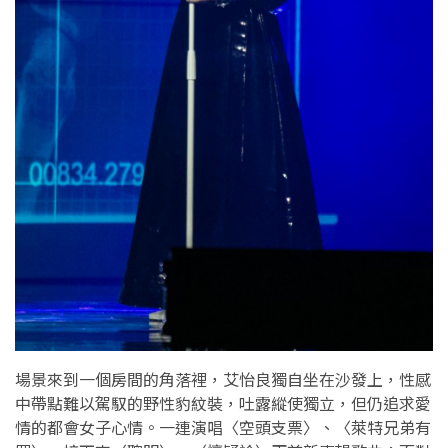
場景來到一個房間的角落裡，艾怡良獨自坐在沙發上，性感
中帶點難以駕馭的野性豹紋裝，吐露縱使獨立，但仍追求愛
情的都會女子心情。一連演唱〈空頭支票〉、〈萊特兄弟有