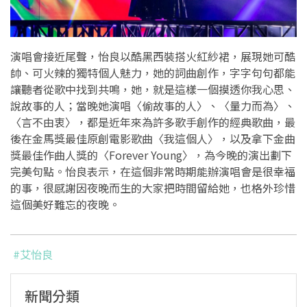
演唱會接近尾聲，怡良以酷黑西裝搭火紅紗裙，展現她可酷
帥、可火辣的獨特個人魅力，她的詞曲創作，字字句句都能
讓聽者從歌中找到共鳴，她，就是這樣一個摸透你我心思、
說故事的人；當晚她演唱〈偷故事的人〉、〈量力而為〉、
〈言不由衷〉，都是近年來為許多歌手創作的經典歌曲，最
後在金馬獎最佳原創電影歌曲〈我這個人〉，以及拿下金曲
獎最佳作曲人獎的〈Forever Young〉，為今晚的演出劃下
完美句點。怡良表示，在這個非常時期能辦演唱會是很幸福
的事，很感謝因夜晚而生的大家把時間留給她，也格外珍惜
這個美好難忘的夜晚。
#艾怡良
新聞分類