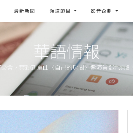
最新新聞
頻道節目
影音企劃
華語情報
字交會，葉穎新單曲〈自己的房間〉邀演員鄧九雲創