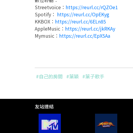
Streetvoice：
https://reurl.cc/rQZOe1
Spotify：
https://reurl.cc/OpEKyg
KKBOX：
https://reurl.cc/6ELn85
AppleMusic：
https://reurl.cc/jkRKAy
Mymusic：
https://reurl.cc/EpX5Aa
#自己的房間
#葉穎
#葉子歌手
友站連結