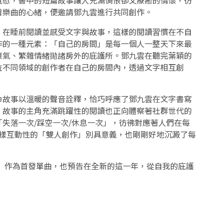
首樂曲的心緒，便邀請鄧九雲進行共同創作。
，在睡前閱讀並感受文字與故事，這樣的閱讀習慣在不自
作的一種元素：「自己的房間」是每一個人一整天下來最
瘴氣、繁雜情緒拋諸房外的庇護所。鄧九雲在聽完葉穎的
位不同領域的創作者在自己的房間內，透過文字相互創
命故事以溫暖的聲音詮釋，恰巧呼應了鄧九雲在文字書寫
，故事的主角充滿跳躍性的閱讀也正向體察著社群世代的
失落一次/踩空一次/休息一次」，彷彿對應著人們在每
這樣互動性的「雙人創作」別具意義，也剛剛好地沉澱了每
間〉作為首發單曲，也預告在全新的這一年，從自我的庇護