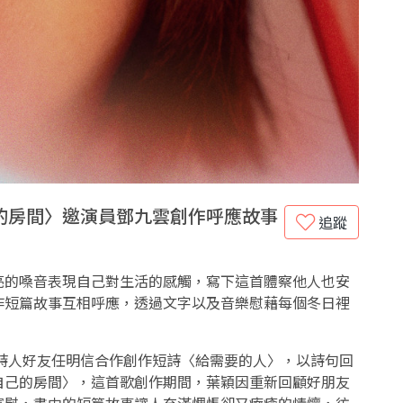
的房間〉邀演員鄧九雲創作呼應故事
追蹤
亮的嗓音表現自己對生活的感觸，寫下這首體察他人也安
作短篇故事互相呼應，透過文字以及音樂慰藉每個冬日裡
請詩人好友任明信合作創作短詩〈給需要的人〉，以詩句回
自己的房間〉，這首歌創作期間，葉穎因重新回顧好朋友
寬慰，書中的短篇故事讓人充滿惆悵卻又療癒的情懷，彷