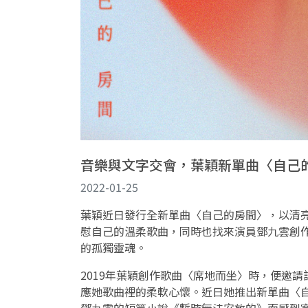
音樂與文字交會，葉穎新單曲〈自己
2022-01-25
葉穎近日發行全新單曲〈自己的房間〉，以清
慰自己的溫柔歌曲，同時也找來演員鄧九雲創
的孤獨靈魂。
2019年葉穎創作歌曲〈席地而坐〉時，便邀
應她歌曲裡的柔軟心懷。近日她推出新單曲〈
鄧九雲的短篇小說《暫時無法安放的》而感到