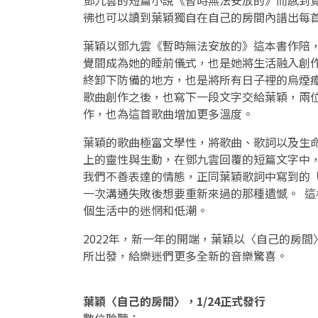
彿也可以讀到葉穎獨自在自己的房間內譜出每
葉穎以鄧九雲《暫時無法安放的》這本書作陪
覺間成為她的睡前儀式，也是她將生活融入創
終卸下防備的地方，也是將所有日子裡的烏煙
歌曲創作之後，也寫下一段文字交給葉穎，兩
作，也為這首歌曲增加更多溫度。
葉穎的歌曲極富文學性，將歌曲、歌詞以及生
上的靈性與生動，在鄧九雲回覆的短篇文字中
我們不善表達的情態，正同葉穎歌詞中寫到的「
一次溝通失敗後想要重新來過的那種遺憾。 
個生活中的迷惘和低潮。
2022年，新一年的開端，葉穎以〈自己的房
所出發，給樂迷們更多全新的音樂驚喜。
葉穎〈自己的房間〉，1/24正式發行
數位聆聽：