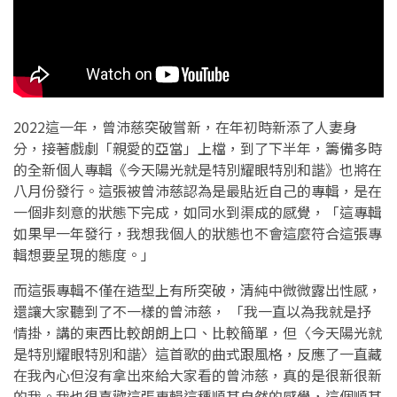
2022這一年，曾沛慈突破嘗新，在年初時新添了人妻身
分，接著戲劇「親愛的亞當」上檔，到了下半年，籌備多時
的全新個人專輯《今天陽光就是特別耀眼特別和諧》也將在
八月份發行。這張被曾沛慈認為是最貼近自己的專輯，是在
一個非刻意的狀態下完成，如同水到渠成的感覺，「這專輯
如果早一年發行，我想我個人的狀態也不會這麼符合這張專
輯想要呈現的態度。」
而這張專輯不僅在造型上有所突破，清純中微微露出性感，
還讓大家聽到了不一樣的曾沛慈， 「我一直以為我就是抒
情掛，講的東西比較朗朗上口、比較簡單，但〈今天陽光就
是特別耀眼特別和諧〉這首歌的曲式跟風格，反應了一直藏
在我內心但沒有拿出來給大家看的曾沛慈，真的是很新很新
的我。我也很喜歡這張專輯這種順其自然的感覺，這個順其