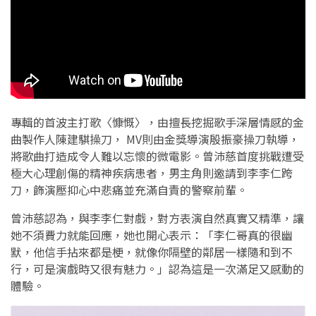
專輯的首波主打歌〈慷慨〉，由擅長挖掘歌手深層情感的金
曲製作人陳建騏操刀， MV則由金獎導演殷振豪操刀執導，
將歌曲打造成令人難以忘懷的微電影。曾沛慈首度挑戰遭受
極大心理創傷的精神疾病患者，男主角則邀請到李李仁跨
刀，飾演壓抑心中悲痛並充滿自責的警察前輩。
曾沛慈認為，與李李仁對戲，對方表演自然真實又精準，讓
她不須費力就能回應，她也開心表示：「李仁哥真的很幽
默，他信手拈來都是梗，就像你隔壁的鄰居一樣隨和到不
行，可是演戲時又很有魅力。」認為這是一次滿足又感動的
體驗。