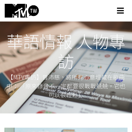
華語情報 人物專
訪
【MTV專訪】曾沛慈，將所有心意埋藏在歌曲
中： 「原來錄音不一定都要很戰戰兢兢，它也
可以很輕鬆」