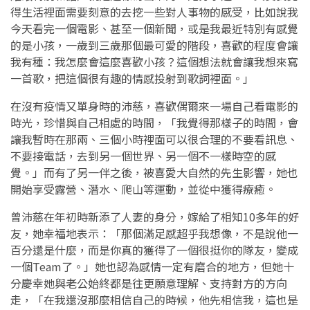
得生活裡面需要刻意的去挖一些對人事物的感受，比如說我
今天看完一個電影、甚至一個新聞，或是我最近特別有感覺
的是小孩，一歲到三歲那個最可愛的階段，喜歡的程度會讓
我有種：我怎麼會這麼喜歡小孩？這個想法就會讓我想來寫
一首歌，把這個很有趣的情感投射到歌詞裡面。」
在沒有疫情又單身時的沛慈，喜歡偶爾來一場自己看電影的
時光，珍惜與自己相處的時間，「我覺得那樣子的時間，會
讓我暫時在那兩、三個小時裡面可以很合理的不要看訊息、
不要接電話，去到另一個世界、另一個不一樣時空的感
覺。」而有了另一伴之後，被喜愛大自然的先生影響，她也
開始享受露營、潛水、爬山等運動，並從中獲得療癒。
曾沛慈在年初時新添了人妻的身分，嫁給了相知10多年的好
友，她幸福地表示：「那個滿足感超乎我想像，不是說他一
百分還是什麼，而是你真的獲得了一個很挺你的隊友，變成
一個Team了。」她也認為感情一定有磨合的地方，但她十
分慶幸她與老公始終都是往更願意理解、支持對方的方向
走，「在我還沒那麼相信自己的時候，他先相信我，這也是