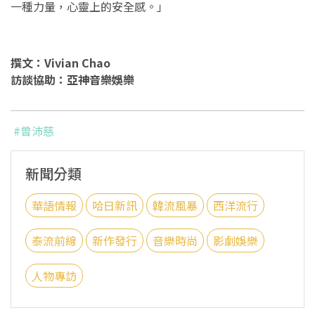
一種力量，心靈上的安全感。」
撰文：Vivian Chao
訪談協助：亞神音樂娛樂
#曾沛慈
新聞分類
華語情報
哈日新訊
韓流風暴
西洋流行
泰流前線
新作發行
音樂時尚
影劇娛樂
人物專訪