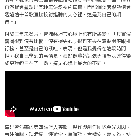
自然就會呈現出某種無法忽視的真實，而那個溫度跟熱情會
透過這十首歌直接投射進聽的人心裡，這是我自己的期
待。」
相隔三年未發片，曾沛慈坦言心境上也有所轉變，「其實演
藝圈很難沒有比較、沒有得失心；很難不去在意點閱率跟排
行榜，甚至是自己的談吐、表現，但是我覺得在這段時間
裡，我自己學到的事情是，我好像隨著這張專輯想表達得變
成更輕鬆自在了一點，這是心境上最大的不同。」
這是曾沛慈的第四張個人專輯，製作與創作團隊金光閃閃，
由陳建騏、陳君豪、鍾濰宇、蔡健雅、韋禮安、葛大為、持