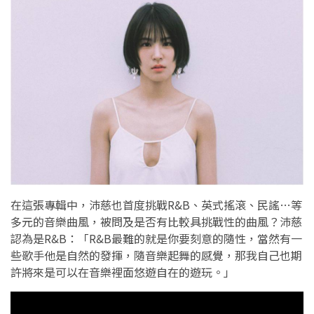
在這張專輯中，沛慈也首度挑戰R&B、英式搖滾、民謠…等
多元的音樂曲風，被問及是否有比較具挑戰性的曲風？沛慈
認為是R&B：「R&B最難的就是你要刻意的隨性，當然有一
些歌手他是自然的發揮，隨音樂起舞的感覺，那我自己也期
許將來是可以在音樂裡面悠遊自在的遊玩。」