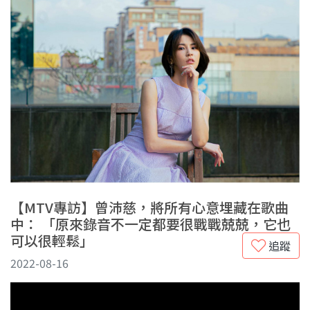
【MTV專訪】曾沛慈，將所有心意埋藏在歌曲
中： 「原來錄音不一定都要很戰戰兢兢，它也
可以很輕鬆」
追蹤
2022-08-16