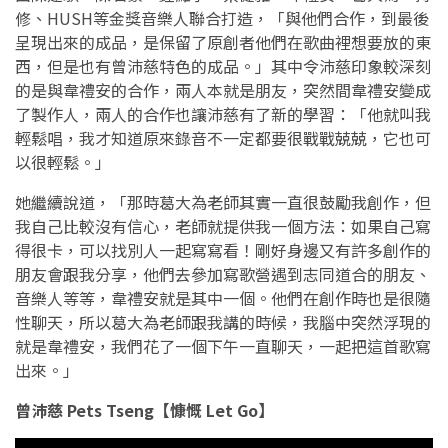
修、HUSH等金獎音樂人聯合打造，「與他們合作，到最後
呈現出來的成品，是保留了原創者他們在歌曲裡想要放的東
西，但是也有曾沛慈特色的成品。」其中令沛慈印象較深刻
的是與韋禮安的合作，兩人本就是朋友，突然間韋禮安變成
了製作人，兩人的合作也讓沛慈有了新的學習：「他就叫我
輕鬆唱，我才知道原來錄音不一定都要很戰戰兢兢，它也可
以很輕鬆。」
她繼續說道，「那時葛大為老師其實一直很鼓勵我創作，但
我自己比較沒有信心，老師就提供我一個方法：如果自己寫
得很卡，可以找別人一起寫寫看！剛好身邊又有許多創作的
朋友會跟我分享，他們去參加寫歌營遇到志同道合的朋友、
音樂人等等，韋禮安就是其中一個。他們在創作時也是很隨
性聊天，所以葛大為老師跟我講的時候，我腦中突然浮現的
就是韋禮安，我們花了一個下午一直聊天，一起把這首歌寫
出來。」
曾沛慈 Pets Tseng【慷慨 Let Go】