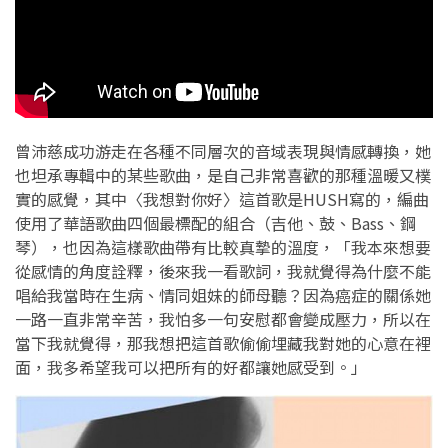
曾沛慈成功游走在各種不同層次的音域表現與情感轉換，她
也坦承專輯中的某些歌曲，是自己非常喜歡的那種溫暖又樸
實的感覺，其中〈我想對你好〉這首歌是HUSH寫的，編曲
使用了華語歌曲四個最標配的組合（吉他、鼓、Bass、鋼
琴），也因為這樣歌曲帶有比較真摯的溫度，「我本來想要
從感情的角度詮釋，後來我一看歌詞，我就覺得為什麼不能
唱給我當時在生病、情同姐妹的師母聽？因為癌症的關係她
一路一直非常辛苦，我怕多一句安慰都會變成壓力，所以在
當下我就覺得，那我想把這首歌偷偷埋藏我對她的心意在裡
面，我多希望我可以把所有的好都讓她感受到。」