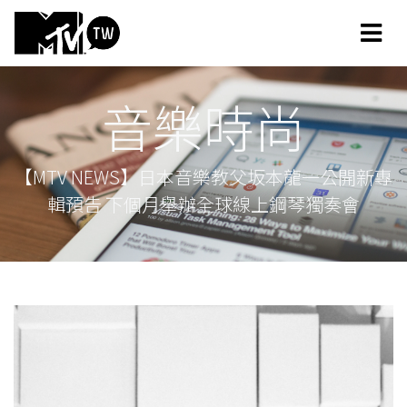
音樂時尚
【MTV NEWS】日本音樂教父坂本龍一公開新專
輯預告 下個月舉辦全球線上鋼琴獨奏會