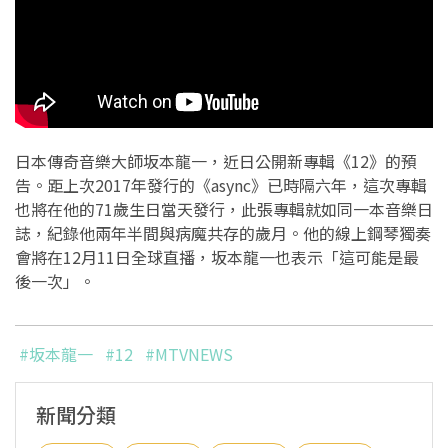
日本傳奇音樂大師坂本龍一，近日公開新專輯《12》的預
告。距上次2017年發行的《async》已時隔六年，這次專輯
也將在他的71歲生日當天發行，此張專輯就如同一本音樂日
誌，紀錄他兩年半間與病魔共存的歲月。他的線上鋼琴獨奏
會將在12月11日全球直播，坂本龍一也表示「這可能是最
後一次」。
#坂本龍一
#12
#MTVNEWS
新聞分類