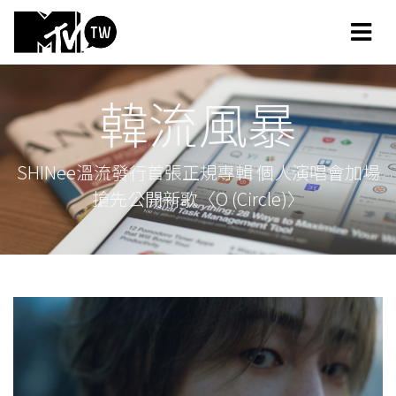
韓流風暴
SHINee溫流發行首張正規專輯 個人演唱會加場
搶先公開新歌〈O (Circle)〉