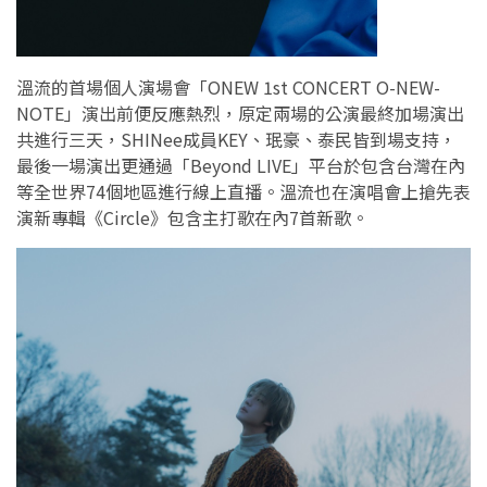
溫流的首場個人演場會「ONEW 1st CONCERT O-NEW-
NOTE」演出前便反應熱烈，原定兩場的公演最終加場演出
共進行三天，SHINee成員KEY、珉豪、泰民皆到場支持，
最後一場演出更通過「Beyond LIVE」平台於包含台灣在內
等全世界74個地區進行線上直播。溫流也在演唱會上搶先表
演新專輯《Circle》包含主打歌在內7首新歌。