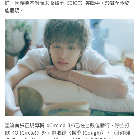
好，因時機不對而未收錄至《DICE》專輯中，珍藏至今終
能展現。
溫流首張正規專輯《Circle》3/6已在台數位發行，除主打
歌〈O (Circle)〉外，還收錄〈換季 (Cough)〉、〈雨中漫