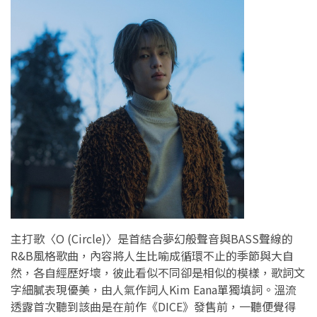
主打歌〈O (Circle)〉是首結合夢幻般聲音與BASS聲線的
R&B風格歌曲，內容將人生比喻成循環不止的季節與大自
然，各自經歷好壞，彼此看似不同卻是相似的模樣，歌詞文
字細膩表現優美，由人氣作詞人Kim Eana單獨填詞。溫流
透露首次聽到該曲是在前作《DICE》發售前，一聽便覺得