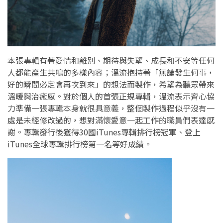
本張專輯有著愛情和離別、期待與失望、成長和不安等任何
人都能產生共鳴的多樣內容；溫流抱持著「無論發生何事，
好的瞬間必定會再次到來」的想法而製作，希望為聽眾帶來
溫暖與治癒感。對於個人的首張正規專輯，溫流表示齊心協
力準備一張專輯本身就很具意義，整個製作過程似乎沒有一
處是未經修改過的，想對滿懷愛意一起工作的職員們表達感
謝。專輯發行後獲得30國iTunes專輯排行榜冠軍、登上
iTunes全球專輯排行榜第一名等好成績。