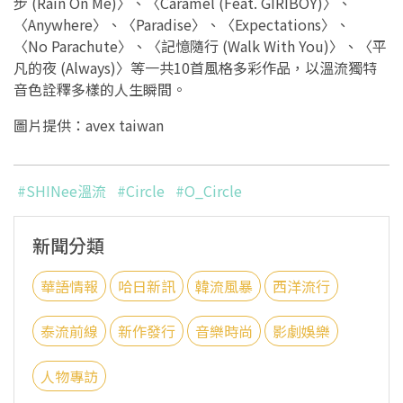
步 (Rain On Me)〉、〈Caramel (Feat. GIRIBOY)〉、
〈Anywhere〉、〈Paradise〉、〈Expectations〉、
〈No Parachute〉、〈記憶隨行 (Walk With You)〉、〈平
凡的夜 (Always)〉等一共10首風格多彩作品，以溫流獨特
音色詮釋多樣的人生瞬間。
圖片提供：avex taiwan
#SHINee溫流
#Circle
#O_Circle
新聞分類
華語情報
哈日新訊
韓流風暴
西洋流行
泰流前線
新作發行
音樂時尚
影劇娛樂
人物專訪