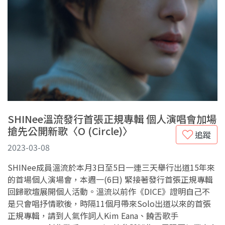
SHINee溫流發行首張正規專輯 個人演唱會加場
搶先公開新歌〈O (Circle)〉
追蹤
2023-03-08
SHINee成員溫流於本月3日至5日一連三天舉行出道15年來
的首場個人演場會，本週一(6日) 緊接著發行首張正規專輯
回歸歌壇展開個人活動。溫流以前作《DICE》證明自己不
是只會唱抒情歌後，時隔11個月帶來Solo出道以來的首張
正規專輯，請到人氣作詞人Kim Eana、饒舌歌手