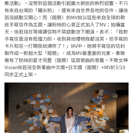
集活動」。沒想到這個活動引起廣大歌迷的熱烈迴響，不只
有來自台灣的「鐵米粉」，還有來自世界各地的信件，讓徐
若瑄感動又開心！而〈翅膀〉的MV就以這些來自全球的歌
迷手寫信作為主題，讓粉絲的心意正式加入了MV；拍攝當
天，徐若瑄在現場讀信時不禁感動流下眼淚，表示：「我對
手寫信是沒有抵擋力的，收到其他禮物我都沒哭，但手寫的
卡片和信一打開我就爆炸了！」MV中，她將手寫信的信封
製作成一對超大型「翅膀」，成為MV最重要的元素，象徵
著有了粉絲的愛才完整〈翅膀〉這首歌曲的意義。不敗女神
Vivian徐若瑄全新單曲中文版+日文版〈翅膀〉+MV於3/10
同步正式上架。