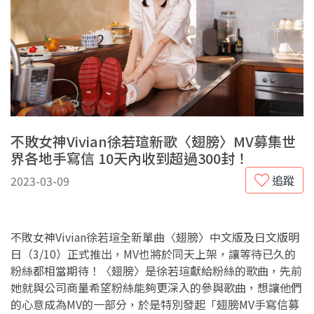
不敗女神Vivian徐若瑄新歌〈翅膀〉MV募集世
界各地手寫信 10天內收到超過300封！
追蹤
2023-03-09
不敗女神Vivian徐若瑄全新單曲〈翅膀〉中文版及日文版明
日（3/10）正式推出，MV也將於同天上架，讓等待已久的
粉絲都相當期待！〈翅膀〉是徐若瑄獻給粉絲的歌曲，先前
她就與公司商量希望粉絲能夠更深入的參與歌曲，想讓他們
的心意成為MV的一部分，於是特別發起「翅膀MV手寫信募