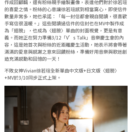
作成回顧輯，還有粉絲親手繪製畫像，表達他們對於徐若瑄
的喜愛之情。粉絲的心意讓徐若瑄感到相當窩心，即使信件
數量非常多，她也承諾：「每一封信都會親自閱讀，很喜歡
手寫信很溫暖。」這些閱讀過信件的信封也在MV中製作成
為「翅膀」，也成為〈翅膀〉單曲的封面視覺，更是有意
義。而她正在努力準備3/12「V’s Talk」音樂慶生會的內
容，這是她首次與粉絲的近距離慶生活動，她表示將會帶著
滿滿的愛意與感謝之意來回饋粉絲，準備好用音樂與歌迷創
造充滿感動和回憶的一天！
不敗女神Vivian徐若瑄全新單曲中文版+日文版〈翅膀〉
+MV於3/10同步正式上架。