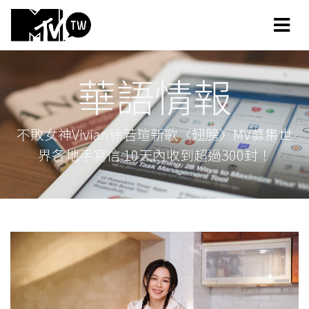
華語情報
不敗女神Vivian徐若瑄新歌〈翅膀〉MV募集世
界各地手寫信 10天內收到超過300封！