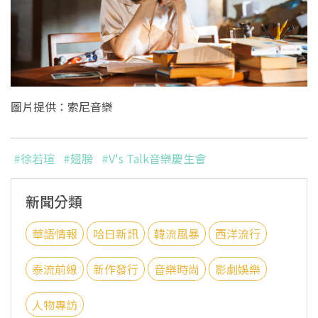
圖片提供：索尼音樂
#徐若瑄
#翅膀
#V's Talk音樂慶生會
新聞分類
華語情報
哈日新訊
韓流風暴
西洋流行
泰流前線
新作發行
音樂時尚
影劇娛樂
人物專訪