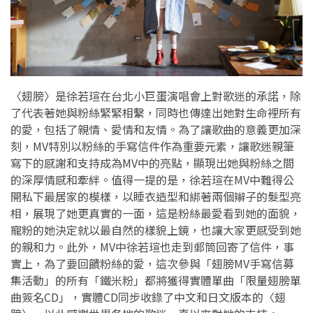
〈翅膀〉是徐若瑄在台北小巨蛋演唱會上對歌迷的承諾，除
了代表著她與粉絲緊緊相繫，同時也傳達出她對生命裡所有
的愛，包括了親情、愛情和友情。為了讓歌曲的意義更加深
刻，MV特別以粉絲的手寫信件作為重要元素，讓歌迷親筆
寫下的感謝和支持成為MV中的亮點，顯現出她與粉絲之間
的深厚情感和牽絆。值得一提的是，徐若瑄在MV中難得公
開私下最居家的模樣，以睡衣造型和綁著兩個辮子的髮型亮
相，展現了她更真實的一面，這是粉絲最愛看到她的面貌，
寵粉的她決定就以最自然的樣貌上鏡，也讓大家更感受到她
的親和力。此外，MV中徐若瑄也走到郵筒回寄了信件，事
實上，為了要回饋粉絲的愛，這次參與「翅膀MV手寫信募
集活動」的所有「鐵米粉」都將獲得實體單曲「限量翅膀單
曲簽名CD」，實體CD同步收錄了中文和日文版本的〈翅