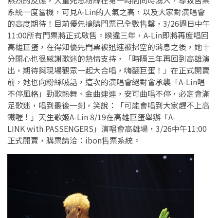
熱烈的反應，大量死忠粉絲在第一時間同時湧入，導致售票
系統一度當機，可見A-Lin的人氣之高，以及大家對演唱會
的高度期待！目前優先搶購門票已全數售罄，3/26週日中午
11:00所有門票將正式啟售。睽違三年，A-Lin即將再度唱回
高雄巨蛋，在得知優先門票被迅速被掃空的消息之後，她十
分開心也很感謝歌迷的熱情支持，「時隔三年再回到高雄演
出，期待與現場觀眾一起大合唱，嗨翻巨蛋！」在正式開賣
前，她也向粉絲喊話，這次的演唱會絕對會承襲「A-Lin唱
不停風格」勁歌熱舞、金曲連連，安可曲唱不停，必定會滿
足歌迷，唱到最後一刻，笑說：「可能會唱到大家趕不上高
鐵喔！」天生歌姬A-Lin 8/19在高雄巨蛋舉辦「A-
LINK with PASSENGERS」演唱會高雄場，3/26中午11:00
正式開賣，購票請洽：ibon售票系統。