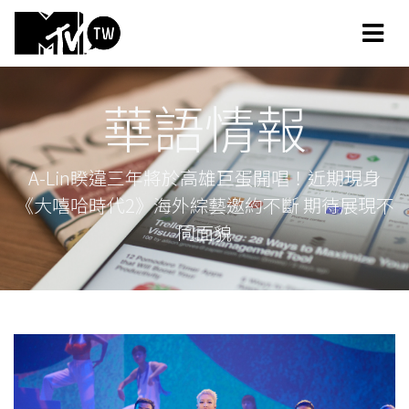
華語情報
A-Lin睽違三年將於高雄巨蛋開唱！近期現身
《大嘻哈時代2》海外綜藝邀約不斷 期待展現不
同面貌