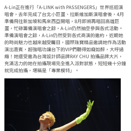
A-Lin正在進行「A-LINK with PASSENGERS」世界巡迴演
唱會，去年完成了台北小巨蛋、拉斯維加斯演唱會後，4月
準備飛往新加坡和馬來西亞開唱，8月即將再唱回高雄巨
蛋，忙碌籌備演唱會之餘，A-Lin仍然抽空參與各式活動。
準備演唱會之餘，A-Lin仍然受到各式商演的邀約，近期她
的時尚魅力也越來越受矚目，國際珠寶精品邀請她作為活動
演出嘉賓，超強唱功讓台下的VIP們聽得如癡如醉，大呼過
癮！她還受邀為台灣設計師品牌RAY CHU 拍攝品牌大片，
充滿活力的她在拍攝現場完全進入派對狀態，短短幾十分鐘
就完成拍攝，堪稱是「專業模特」。