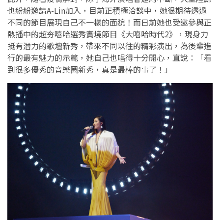
也紛紛邀請A-Lin加入，目前正積極洽談中，她很期待透過
不同的節目展現自己不一樣的面貌！而日前她也受邀參與正
熱播中的超夯嘻哈選秀實境節目《大嘻哈時代2》，現身力
挺有潛力的歌壇新秀，帶來不同以往的精彩演出，為後輩進
行的最有魅力的示範，她自己也唱得十分開心，直說：「看
到很多優秀的音樂圈新秀，真是最棒的事了！」