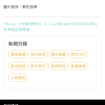
圖片提供：索尼音樂
#A-Lin
#大嘻哈時代2
#「A-LINK with PASSENGERS」
世界巡迴演唱會
新聞分類
華語情報
哈日新訊
韓流風暴
西洋流行
泰流前線
新作發行
音樂時尚
影劇娛樂
人物專訪