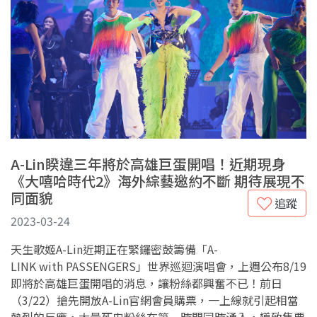
A-Lin睽違三年將於高雄巨蛋開唱！近期現身
《大嘻哈時代2》海外綜藝邀約不斷 期待展現不
同面貌
追蹤
2023-03-24
天生歌姬A-Lin近期正在緊鑼密鼓籌備「A-
LINK with PASSENGERS」世界巡迴演唱會，上週公布8/19
即將於高雄巨蛋開唱的消息，讓粉絲都興奮不已！前日
（3/22）搶先開放A-Lin官網會員購票，一上線就引起相當