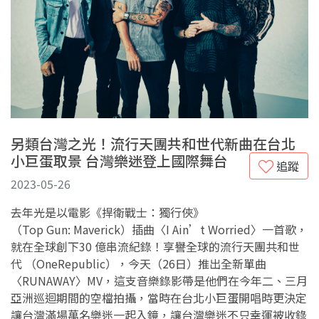
另類台灣之光！流行天團共和世代新曲在台北
小巨蛋取景 台灣樂迷登上國際舞台
追蹤
2023-05-26
去年光是以電影《捍衛戰士：獨行俠》
（Top Gun: Maverick）插曲〈I Ain’t Worried〉一首歌，
就在全球創下30 億串流紀錄！享譽全球的流行天團共和世
代 （OneRepublic），今天（26日）推出全新單曲
〈RUNAWAY〉MV，這支音樂錄影帶是他們在今年二、三月
亞洲巡迴期間的空檔拍攝，當時在台北小巨蛋開唱時更決定
讓台灣滿場萬名樂迷一起入鏡，讓台灣樂迷不只幸運被收錄