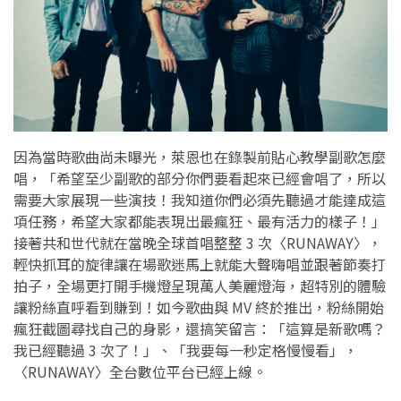
因為當時歌曲尚未曝光，萊恩也在錄製前貼心教學副歌怎麼
唱，「希望至少副歌的部分你們要看起來已經會唱了，所以
需要大家展現一些演技！我知道你們必須先聽過才能達成這
項任務，希望大家都能表現出最瘋狂、最有活力的樣子！」
接著共和世代就在當晚全球首唱整整 3 次〈RUNAWAY〉，
輕快抓耳的旋律讓在場歌迷馬上就能大聲嗨唱並跟著節奏打
拍子，全場更打開手機燈呈現萬人美麗燈海，超特別的體驗
讓粉絲直呼看到賺到！如今歌曲與 MV 終於推出，粉絲開始
瘋狂截圖尋找自己的身影，還搞笑留言：「這算是新歌嗎？
我已經聽過 3 次了！」、「我要每一秒定格慢慢看」，
〈RUNAWAY〉全台數位平台已經上線。