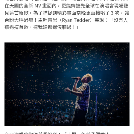
在天團的全新 MV 畫面內，更能夠搶先全球在演唱會現場聽
見這首新歌，為了捕捉到精彩畫面當晚更直接唱了 3 次，讓
台粉大呼過癮！主唱萊恩（Ryan Tedder）笑說：「沒有人
聽過這首歌，連我媽都還沒聽過！」