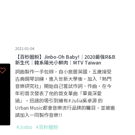
2021-01-04
【百秒圈粉】Jinbo-Oh Baby!｜2020最強R&B
新生代｜韓系陽光小鮮肉｜MTV Taiwan
詞曲製作一手包辦，自小旅居英國，五歲接受
古典鋼琴訓練，進入世新大學後，加入「熱門
音樂研究社」開始自己嘗試作詞、作曲，在今
年初首次發表了他的首支單曲「畢竟深愛
過」，迅速的吸引到擁有#Julia吳卓源 的
Urban Music都會音樂流行品牌的矚目，並被邀
請加入一同製作音樂!!
#Jinbo
#百秒圈粉