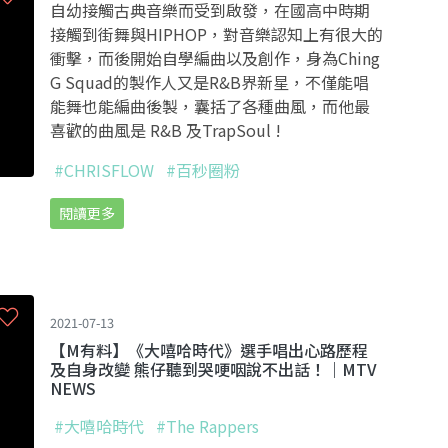
自幼接觸古典音樂而受到啟發，在國高中時期
接觸到街舞與HIPHOP，對音樂認知上有很大的
衝擊，而後開始自學編曲以及創作，身為Ching
G Squad的製作人又是R&B界新星，不僅能唱
能舞也能編曲後製，囊括了各種曲風，而他最
喜歡的曲風是 R&B 及TrapSoul !
#CHRISFLOW
#百秒圈粉
閱讀更多
2021-07-13
【M有料】《大嘻哈時代》選手唱出心路歷程
及自身改變 熊仔聽到哭哽咽說不出話！｜MTV
NEWS
#大嘻哈時代
#The Rappers