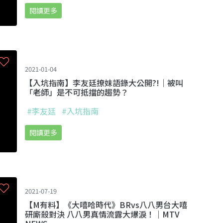
閱讀更多
2021-01-04
【入坑指南】李友廷撩妹語錄大公開?!｜被叫
「老師」是不可抵擋的趨勢？
#李友廷
#入坑指南
閱讀更多
2021-07-19
【M有料】《大嘻哈時代》BRvs八八男台大嘻
研廝殺對決 八八男真情流露大爆淚！｜MTV