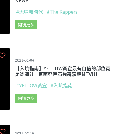
NEWS
#大嘻哈時代
#The Rappers
閱讀更多
2021-01-04
【入坑指南】YELLOW黃宣最有自信的部位竟
是瀏海?!｜東南亞巨石強森蒞臨MTV!!!
#YELLOW黃宣
#入坑指南
閱讀更多
2021-07-19