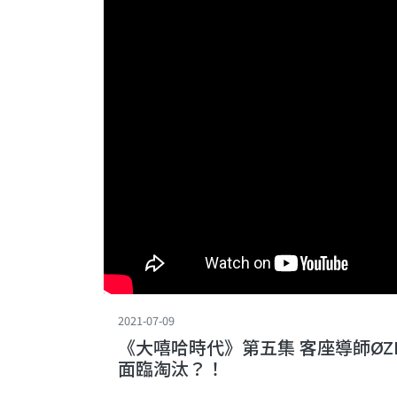
2021-07-09
《大嘻哈時代》第五集 客座導師ØZI
面臨淘汰？！