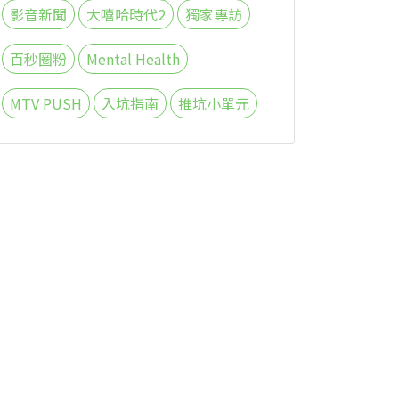
影音新聞
大嘻哈時代2
獨家專訪
百秒圈粉
Mental Health
MTV PUSH
入坑指南
推坑小單元