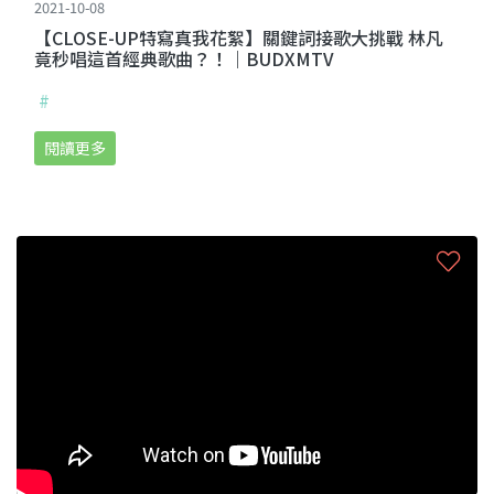
2021-10-08
【CLOSE-UP特寫真我花絮】關鍵詞接歌大挑戰 林凡
竟秒唱這首經典歌曲？！｜BUDXMTV
#
閱讀更多