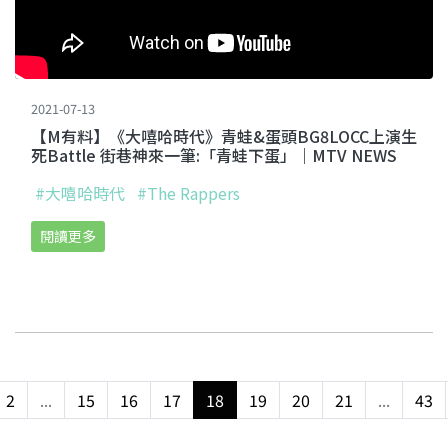
2021-07-13
【M有料】《大嘻哈時代》青蛙&蛋頭BG8LOCC上演生
死Battle 街巷神來一筆:「青蛙下蛋」｜MTV NEWS
#大嘻哈時代
#The Rappers
閱讀更多
2
...
15
16
17
18
19
20
21
...
43