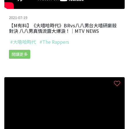
2021-07-19
【M有料】《大嘻哈時代》BRvs八八男台大嘻研廝殺
對決 八八男真情流露大爆淚！｜MTV NEWS
#大嘻哈時代
#The Rappers
閱讀更多