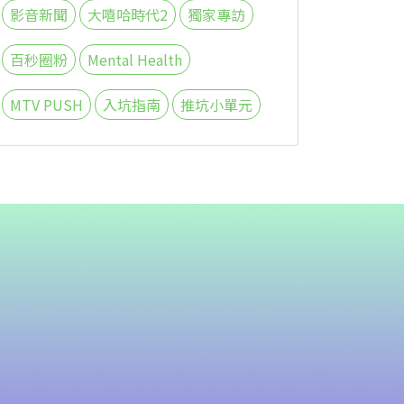
影音新聞
大嘻哈時代2
獨家專訪
百秒圈粉
Mental Health
MTV PUSH
入坑指南
推坑小單元