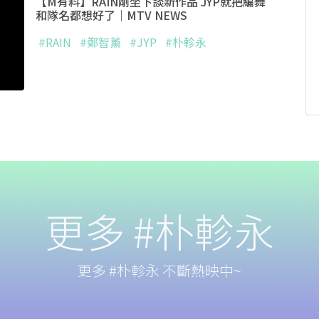
【M有料】RAIN剛坐下談新作品 JYP就把編舞
和隊名都想好了｜MTV NEWS
#RAIN
#鄭智薰
#JYP
#朴軫永
更多 #朴軫永
更多 #朴軫永 不斷熱映中~