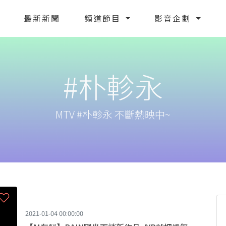
最新新聞
頻道節目
影音企劃
#朴軫永
MTV #朴軫永 不斷熱映中~
2021-01-04 00:00:00