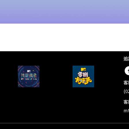
追
客
(0
客
mt