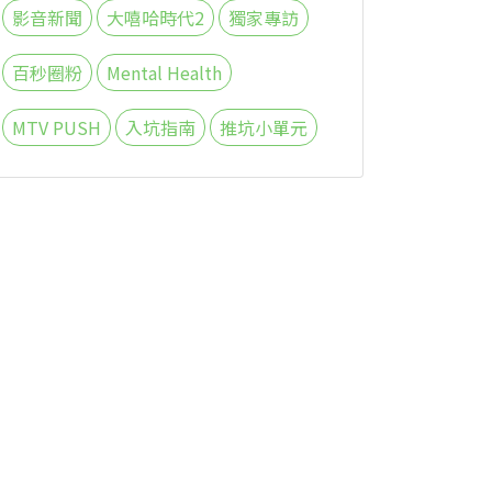
影音新聞
大嘻哈時代2
獨家專訪
百秒圈粉
Mental Health
MTV PUSH
入坑指南
推坑小單元