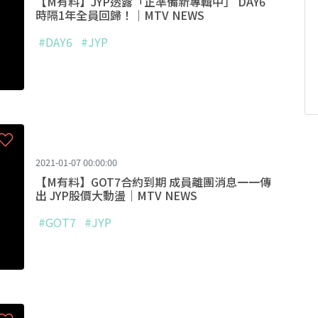
【M有料】JYP透露「正準備新專輯中」 DAY6
時隔1年全員回歸！｜MTV NEWS
#DAY6
#JYP
2021-01-07 00:00:00
【M有料】GOT7合約到期 成員離團消息一一傳
出 JYP股價大動盪｜MTV NEWS
#GOT7
#JYP