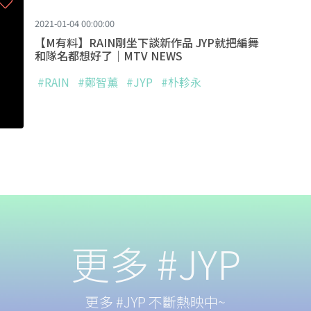
2021-01-04 00:00:00
【M有料】RAIN剛坐下談新作品 JYP就把編舞
和隊名都想好了｜MTV NEWS
#RAIN
#鄭智薰
#JYP
#朴軫永
更多 #JYP
更多 #JYP 不斷熱映中~