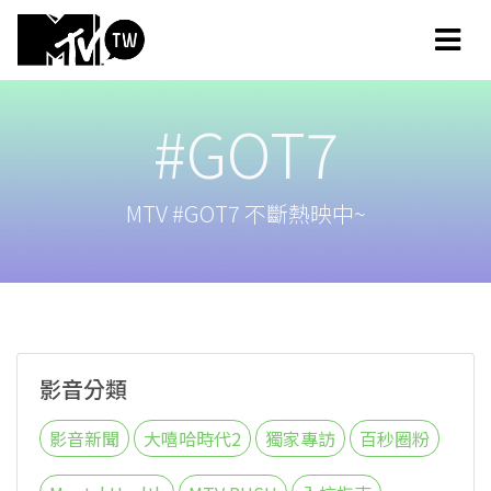
#GOT7
MTV #GOT7 不斷熱映中~
影音分類
影音新聞
大嘻哈時代2
獨家專訪
百秒圈粉