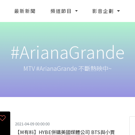
最新新聞
頻道節目
影音企劃
#ArianaGrande
MTV #ArianaGrande 不斷熱映中~
2021-04-09 00:00:00
【M有料】HYBE併購美國媒體公司 BTS與小賈