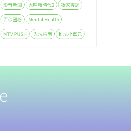
影音新聞
大嘻哈時代2
獨家專訪
百秒圈粉
Mental Health
MTV PUSH
入坑指南
推坑小單元
e