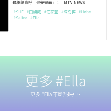
體粉絲直呼「最美畫面」！｜MTV NEWS
#SHE
#田馥甄
#任家萱
#陳嘉樺
#Hebe
#Selina
#Ella
更多 #Ella
更多 #Ella 不斷熱映中~