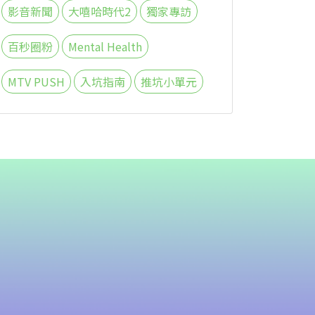
影音新聞
大嘻哈時代2
獨家專訪
百秒圈粉
Mental Health
MTV PUSH
入坑指南
推坑小單元