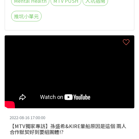
Mental Health
MTV PUSH
入坑指南
推坑小單元
2022-08-16 17:00:00
【MTV獨家專訪】孫盛希&KIRE暈船原因是這個 兩人
合作默契好到要組團體!?