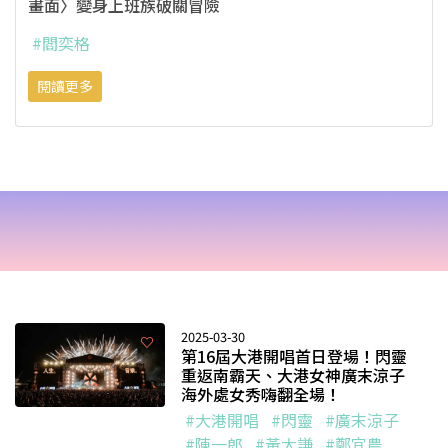
畫面〉變身上班族破關冒險
#閻奕格
閱讀更多
2025-03-30
第16屆大港開唱首日登場！閃靈
重返南霸天、大港女神廣末涼子
海外處女秀嗨翻全場！
#大港開唱
#閃靈
#廣末涼子
#陳一郎
#黃大謙
#鄭宜農