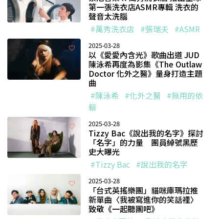
第一張洗衣店ASMR專輯 洗衣的
聲音太洗腦
#萬秀洗衣店
#張瑞夫
#ASMR
2025-03-28
以《愛愛內含光》歌曲出道 JUD
陳泳希再度為影集《The Outlaw
Doctor 化外之醫》量身打造主題
曲
#陳泳希
#化外之醫
#無用的依
賴
2025-03-28
Tizzy Bac《說出我的名字》探討
「名字」的力量 團員綽號黑歷
史大曝光
#Tizzy Bac
#說出我的名字
2025-03-28
「台式英搖樂團」貓咪庫瑪拉推
新單曲〈我被寫進你的笑話裡〉
致敬《一起聽團吧》