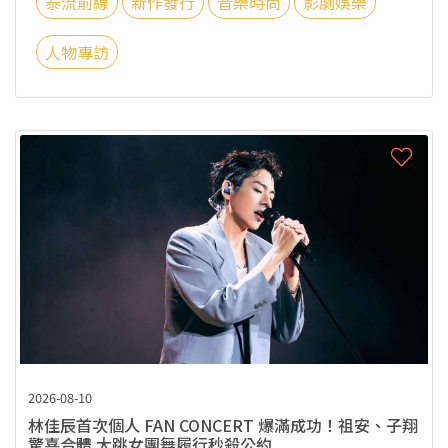
泰流前線
新作發行
音樂時尚
影劇娛樂
人物專訪
2026-08-10
林佳辰首次個人 FAN CONCERT 爆滿成功！祖安、子翔
驚喜合體 大跳女團舞履行秒殺公約