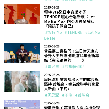
2025-03-28
壞特 ?te邀日本音樂才子
TENDRE 暖心合唱新歌〈Let
Me Be Me〉向亞洲長輩喊話
「讓孩子做自己」
#壞特 ?te
#TENDRE
#Let Me
Be Me
2025-03-28
曾昱嘉三喜臨門！生日當天宣布
晉升人夫外推出暌違14年全新專
輯《在我眼裡的____》
#曾昱嘉
#只想聽你說
2025-03-28
周思潔用歌聲唱出人生的成長與
堅持 蕭煌奇、姚若龍聯手打造動
人新曲〈不晚〉
#周思潔
#不晚
#蕭煌奇
2025-03-28
索尼音樂 X 萬秀洗衣店 推出全球