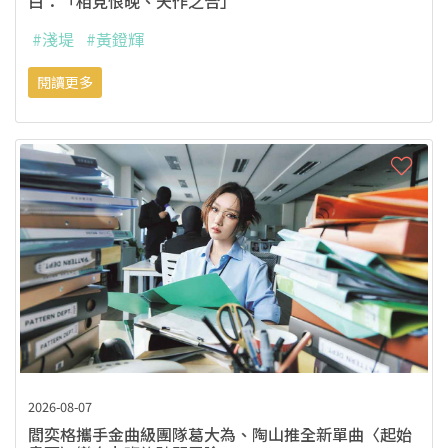
白：「相見恨晚、天作之合」
#淺堤
#黃鐙輝
閱讀更多
2026-08-07
閻奕格攜手金曲級團隊葛大為、陶山推全新單曲〈起始