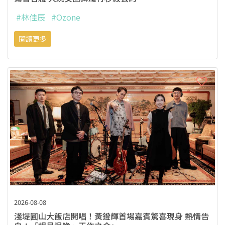
#林佳辰
#Ozone
閱讀更多
2026-08-08
淺堤圓山大飯店開唱！黃鐙輝首場嘉賓驚喜現身 熱情告