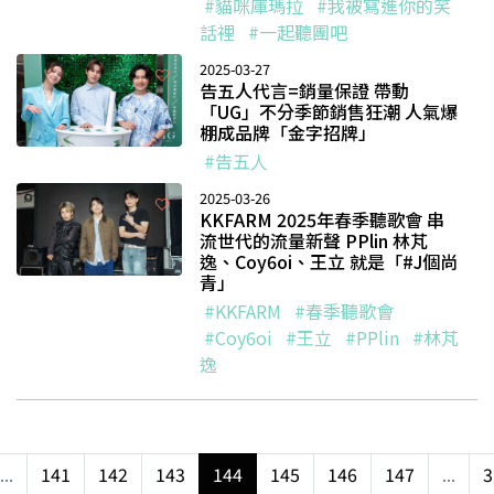
#貓咪庫瑪拉
#我被寫進你的笑
話裡
#一起聽團吧
2025-03-27
告五人代言=銷量保證 帶動
「UG」不分季節銷售狂潮 人氣爆
棚成品牌「金字招牌」
#告五人
2025-03-26
KKFARM 2025年春季聽歌會 串
流世代的流量新聲 PPlin 林芃
逸、Coy6oi、王立 就是「#J個尚
青」
#KKFARM
#春季聽歌會
#Coy6oi
#王立
#PPlin
#林芃
逸
...
141
142
143
144
145
146
147
...
3