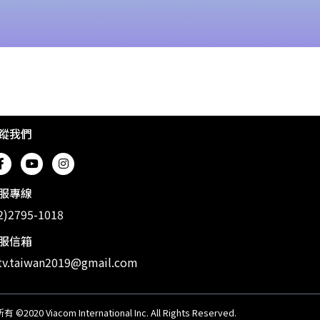
蹤我們
服專線
2)2795-1018
服信箱
v.taiwan2019@gmail.com
20 Viacom International Inc. All Rights Reserved.