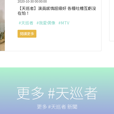
2020-10-30 00:00:00
【天巡者】演員感情超級好 各種吐槽互虧沒
在怕！
#天巡者
#我愛偶像
#MTV
閱讀更多
更多 #天巡者
更多 #天巡者 新聞