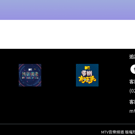
追
客
(0
客
mt
MTV音樂頻道 版權所有 ©20