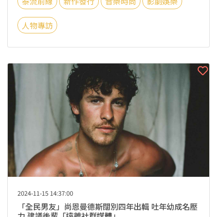
泰流前線
新作發行
音樂時尚
影劇娛樂
人物專訪
2024-11-15 14:37:00
「全民男友」尚恩曼德斯闊別四年出輯 吐年幼成名壓
力 建議後輩「遠離社群媒體」