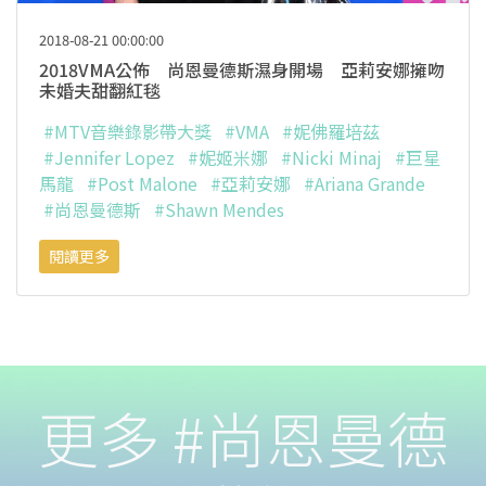
2018-08-21 00:00:00
2018VMA公佈 尚恩曼德斯濕身開場 亞莉安娜擁吻
未婚夫甜翻紅毯
#MTV音樂錄影帶大獎
#VMA
#妮佛羅培茲
#Jennifer Lopez
#妮姬米娜
#Nicki Minaj
#巨星
馬龍
#Post Malone
#亞莉安娜
#Ariana Grande
#尚恩曼德斯
#Shawn Mendes
閱讀更多
更多 #尚恩曼德