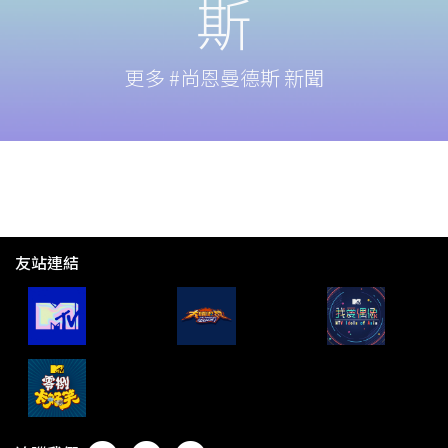
斯
更多 #尚恩曼德斯 新聞
友站連結