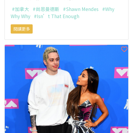
#加拿大
#尚恩曼德斯
#Shawn Mendes
#Why
Why Why
#Isn’t That Enough
閱讀更多