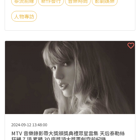
泰流前線
新作發行
音樂時尚
影劇娛樂
人物專訪
2024-09-12 13:48:00
MTV 音樂錄影帶大獎頒獎典禮眾星雲集 天后泰勒絲
狂掃 7 項 累積 30 座獎項大獎再創空前紀錄