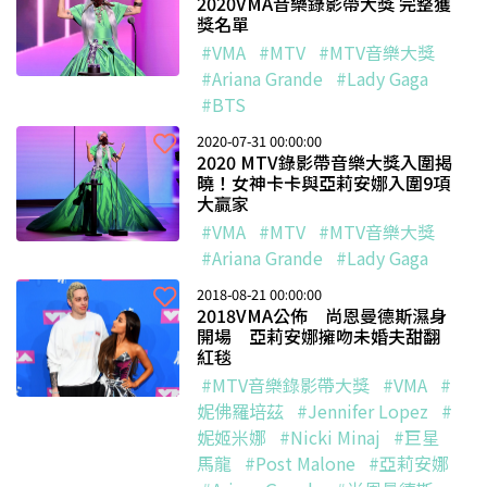
2020VMA音樂錄影帶大獎 完整獲
獎名單
#VMA
#MTV
#MTV音樂大獎
#Ariana Grande
#Lady Gaga
#BTS
2020-07-31 00:00:00
2020 MTV錄影帶音樂大獎入圍揭
曉！女神卡卡與亞莉安娜入圍9項
大贏家
#VMA
#MTV
#MTV音樂大獎
#Ariana Grande
#Lady Gaga
2018-08-21 00:00:00
2018VMA公佈 尚恩曼德斯濕身
開場 亞莉安娜擁吻未婚夫甜翻
紅毯
#MTV音樂錄影帶大獎
#VMA
#
妮佛羅培茲
#Jennifer Lopez
#
妮姬米娜
#Nicki Minaj
#巨星
馬龍
#Post Malone
#亞莉安娜