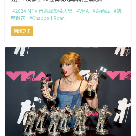
#2024 MTV 音樂錄影帶大獎
#VMA
#泰勒絲
#凱
蒂佩芮
#Chappell Roan
閱讀更多