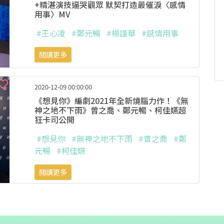
+精湛演技逼哭觀眾 默契打造最催淚〈感情
用事〉MV
#王心凌
#鄭元暢
#楊謹華
#感情用事
閱讀更多
2020-12-09 00:00:00
《想見你》編劇2021年全新燒腦力作！《無
神之地不下雨》曾之喬、鄭元暢、柯佳嬿超
狂卡司公開
#想見你
#無神之地不下雨
#曾之喬
#鄭
元暢
#柯佳嬿
閱讀更多