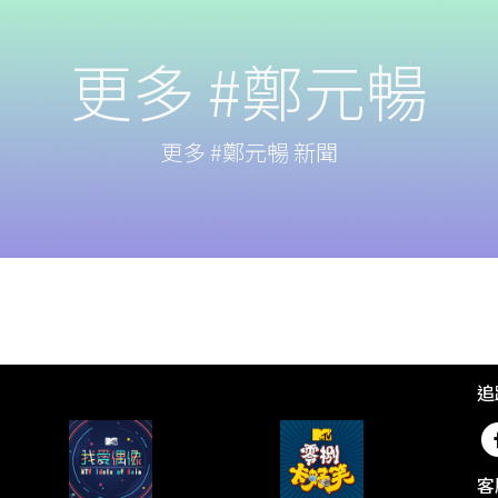
更多 #鄭元暢
更多 #鄭元暢 新聞
追
客