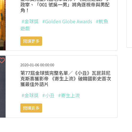
政宰、「001 號吳一男」將角逐視帝與男配
角！
#金球獎
#Golden Globe Awards
#魷魚
遊戲
閱讀更多
2020-01-06 00:00:00
第77屆金球獎完整名單／《小丑》瓦昆菲尼
克斯喜獲影帝 《寄生上流》破韓國影史首次
獲最佳外語片
#金球獎
#小丑
#寄生上流
閱讀更多