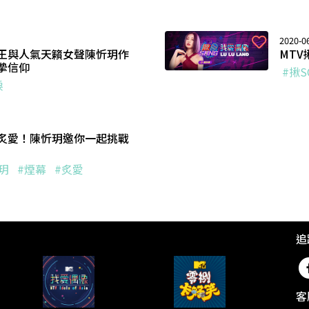
2020-06
王與人氣天籟女聲陳忻玥作
MTV
摯信仰
#揪S
淚
炙愛！陳忻玥邀你一起挑戰
玥
#煙幕
#炙愛
追
客