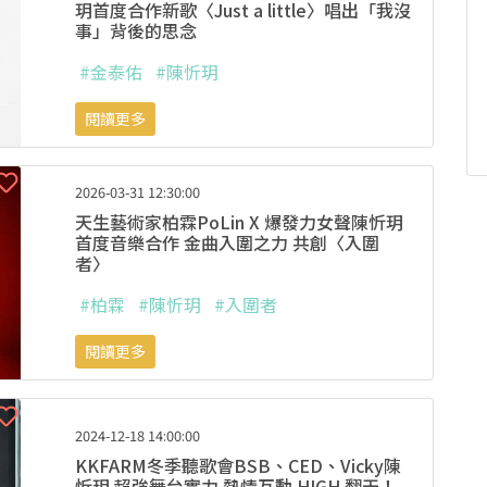
玥首度合作新歌〈Just a little〉唱出「我沒
事」背後的思念
#金泰佑
#陳忻玥
閱讀更多
2026-03-31 12:30:00
天生藝術家柏霖PoLin X 爆發力女聲陳忻玥
首度音樂合作 金曲入圍之力 共創〈入圍
者〉
#柏霖
#陳忻玥
#入圍者
閱讀更多
2024-12-18 14:00:00
KKFARM冬季聽歌會BSB、CED、Vicky陳
忻玥 超強舞台實力 熱情互動 HIGH 翻天！