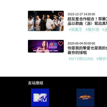
2023-12-27 14:30:00
超反差合作組合！禁藥
品以歌曲〈淚〉寫出真
#禁藥王
#陳忻玥
#
2020-06-04 00:00:00
你是我的摯愛也是我的
最夯的接唱
#MTV揪SONG
#陳忻
友站連結