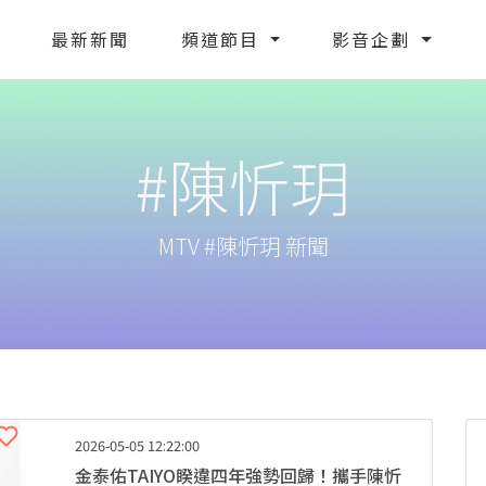
最新新聞
頻道節目
影音企劃
#陳忻玥
MTV #陳忻玥 新聞
2026-05-05 12:22:00
金泰佑TAIYO睽違四年強勢回歸！攜手陳忻