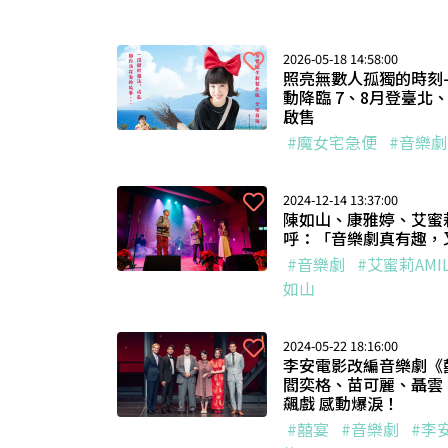
2026-05-18 14:58:00
照亮無數人孤獨的時刻
動降臨 7、8月登臺北、
啟售
#魔女宅急便
#音樂劇
2024-12-14 13:37:00
陳如山、康雅婷、艾蜜莉
呼：「音樂劇真有趣，
#音樂劇
#艾蜜莉AMIL
如山
2024-05-22 18:16:00
李安電影改編音樂劇《囍
閻奕格、苗可麗、聶雲
飆戲 感動爆淚！
#囍宴
#音樂劇
#李