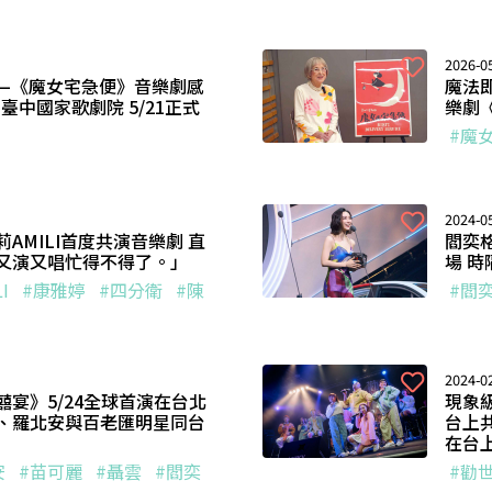
2026-05
—《魔女宅急便》音樂劇感
魔法
臺中國家歌劇院 5/21正式
樂劇
#魔
2024-05
AMILI首度共演音樂劇 直
閻奕格
又演又唱忙得不得了。」
場 
I
#康雅婷
#四分衛
#陳
#閻
2024-02
宴》5/24全球首演在台北
現象
、羅北安與百老匯明星同台
台上共
在台
安
#苗可麗
#聶雲
#閻奕
#勸