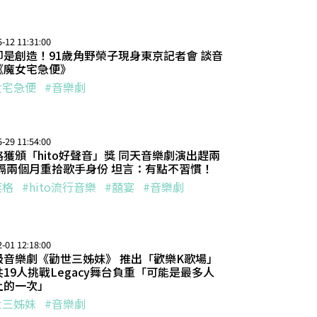
-12 11:31:00
即是創造！91歲角野榮子現身東京記者會 談音
《魔女宅急便》
女宅急便
#音樂劇
-29 11:54:00
獲頒「hito好聲音」獎 同天音樂劇演出趕兩
時隔兩個月重拾歌手身份 坦言：有點不習慣！
奕格
#hito流行音樂
#囍宴
#音樂劇
-01 12:18:00
級音樂劇《勸世三姊妹》 推出「歡樂K歌場」
19人挑戰Legacy舞台負重「可能是最多人
上的一次」
世三姊妹
#音樂劇