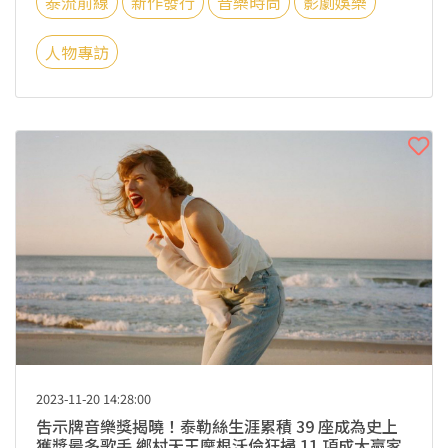
泰流前線
新作發行
音樂時尚
影劇娛樂
人物專訪
2023-11-20 14:28:00
吿示牌音樂獎揭曉！泰勒絲生涯累積 39 座成為史上
獲獎最多歌手 鄉村天王摩根沃倫狂掃 11 項成大贏家