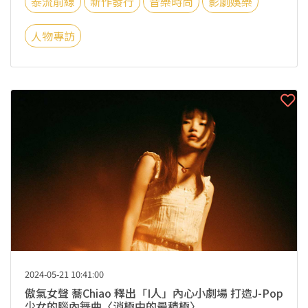
泰流前線
新作發行
音樂時尚
影劇娛樂
人物專訪
2024-05-21 10:41:00
傲氣女聲 蕎Chiao 釋出「I人」內心小劇場 打造J-Pop
少女的腦內舞曲〈消極中的最積極〉