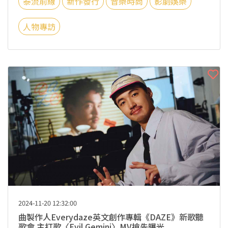
泰流前線
新作發行
音樂時尚
影劇娛樂
人物專訪
2024-11-20 12:32:00
曲製作人Everydaze英文創作專輯《DAZE》新歌聽
歌會 主打歌〈Evil Gemini〉MV搶先曝光