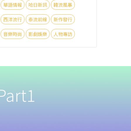
華語情報
哈日新訊
韓流風暴
西洋流行
泰流前線
新作發行
音樂時尚
影劇娛樂
人物專訪
art1