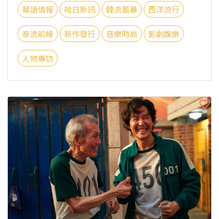
華語情報
哈日新訊
韓流風暴
西洋流行
泰流前線
新作發行
音樂時尚
影劇娛樂
人物專訪