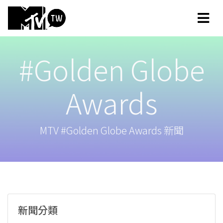
#Golden Globe
Awards
MTV #Golden Globe Awards 新聞
新聞分類